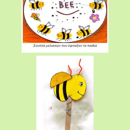
Σουπλά μελισσών που έφτιαξαν τα παιδιά