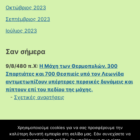
Οκτώβριος 2023
Σεπτέμβριος 2023
Ιούλιος 2023
Σαν σήμερα
9/8/480 π.Χ:
Η Μάχη των Θερμοπυλών. 300
Σπαρτιάτες και 700 Θεσπιείς υπό τον Λεωνίδα
αντιμετωπίζουν υπέρτερες περσικές δυνάμεις και
πίπτουν επί του πεδίου της μάχης.
-
Σχετικές αναρτήσεις
Χρησιμοποιούμε cookies για να σας προσφέρουμε την
καλύτερη δυνατή εμπειρία στη σελίδα μας. Εάν συνεχίσετε να
blogs.sch.gr