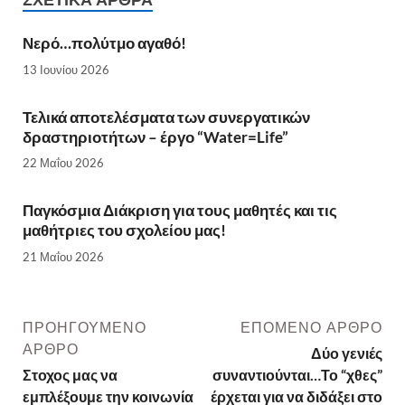
Νερό…πολύτμο αγαθό!
13 Ιουνίου 2026
Τελικά αποτελέσματα των συνεργατικών
δραστηριοτήτων – έργο “Water=Life”
22 Μαΐου 2026
Παγκόσμια Διάκριση για τους μαθητές και τις
μαθήτριες του σχολείου μας!
21 Μαΐου 2026
ΠΡΟΗΓΟΎΜΕΝΟ
ΕΠΌΜΕΝΟ ΆΡΘΡΟ
ΆΡΘΡΟ
Δύο γενιές
Στοχος μας να
συναντιούνται…Το “χθες”
εμπλέξουμε την κοινωνία
έρχεται για να διδάξει στο