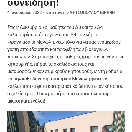
συνείδηση!
4 Ιανουαρίου 2022
-
από τον/την
ΜΗΤΣΟΠΟΥΛΟΥ ΕΙΡΗΝΗ
Στις 2 Δεκεμβρίου οι μαθητές του Δ3 και του Δ4
καλωσορίσαμε έναν γ
ονέα του Δ4, τον κύριο
Φραγκιαδάκη Μανώλη, γεωπόνο για να μας ενημερώσει
για τη σπουδαιότητα και τα οφέλη των βιολογικών
προιόντων. Στη συνέχεια, οι μαθητές φόρεσαν τα γαντάκια
κηπουρικής, πήραν τα σκαλιδάκια τους και
μεταμορφώθηκαν σε μικρούς κηπουρούς. Με τη βοήθεια
και την καθοδήγηση του κυρίου Μανώλη φύτεψαν
καλλωπιστικά φυτά και αρωματικά βότανα στον κήπο του
σχολείου μας. Ήταν μια μέρα που κατααπολαύσαμε
μικροί και μεγάλοι!