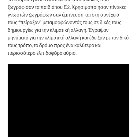
ζωγράφισαν τα παιδιά του Ε2. Χρησιμοποίησαν πίνακες
γνωστών ζωγράφων σαν έμπνευση και στη συνέχεια
τους “πείραξαν” μεταμορφώνοντάς τους σε δικές τους
δημιουργίες για την κλιματική αλλαγή. Έγραψαν
μηνύματα για την κλιματική αλλαγή και έδειξαν με τον δικό
τους τρόπο, το δρόμο προς ένα καλύτερο και
περισσότερο ελπιδοφόρο αύριο.