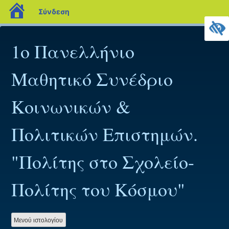
blogs.sch.gr
Σύνδεση
Προχωρήστε
στο
1o Πανελλήνιο
περιεχόμενο
Μαθητικό Συνέδριο
Κοινωνικών &
Πολιτικών Επιστημών.
"Πολίτης στο Σχολείο-
Πολίτης του Κόσμου"
Mενού ιστολογίου