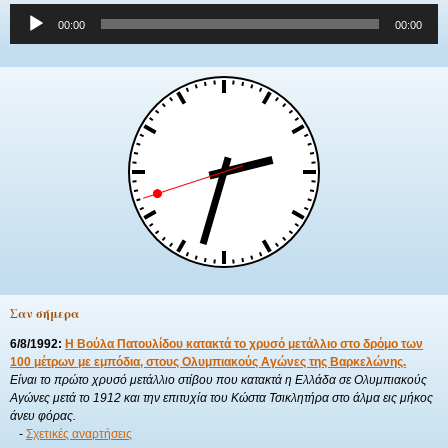
Πρόγραμμα
00:00
00:00
Αναπαραγωγής
Ήχου
Σαν σήμερα
6/8/1992:
Η Βούλα Πατουλίδου κατακτά το χρυσό μετάλλιο στο δρόμο των
100 μέτρων με εμπόδια, στους Ολυμπιακούς Αγώνες της Βαρκελώνης.
Είναι το πρώτο χρυσό μετάλλιο στίβου που κατακτά η Ελλάδα σε Ολυμπιακούς
Αγώνες μετά το 1912 και την επιτυχία του Κώστα Τσικλητήρα στο άλμα εις μήκος
άνευ φόρας.
-
Σχετικές αναρτήσεις