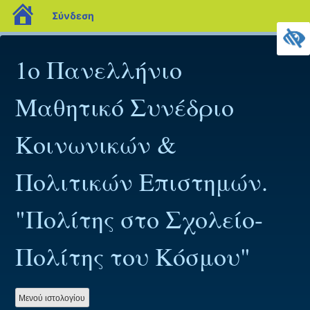
blogs.sch.gr
Σύνδεση
Προχωρήστε
στο
1o Πανελλήνιο
περιεχόμενο
Μαθητικό Συνέδριο
Κοινωνικών &
Πολιτικών Επιστημών.
"Πολίτης στο Σχολείο-
Πολίτης του Κόσμου"
Mενού ιστολογίου