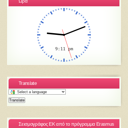
Ώρα
Translate
Select
a
Translate
language
to
translate
this
Σεισμογράφος ΕΚ από το πρόγραμμα Erasmus
page