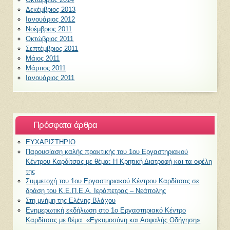
Δεκέμβριος 2013
Ιανουάριος 2012
Νοέμβριος 2011
Οκτώβριος 2011
Σεπτέμβριος 2011
Μάιος 2011
Μάρτιος 2011
Ιανουάριος 2011
Πρόσφατα άρθρα
ΕΥΧΑΡΙΣΤΗΡΙΟ
Παρουσίαση καλής πρακτικής του 1ου Εργαστηριακού
Κέντρου Καρδίτσας με θέμα: Η Κρητική Διατροφή και τα οφέλη
της
Συμμετοχή του 1ου Εργαστηριακού Κέντρου Καρδίτσας σε
δράση του Κ.Ε.Π.Ε.Α. Ιεράπετρας – Νεάπολης
Στη μνήμη της Ελένης Βλάχου
Ενημερωτική εκδήλωση στο 1ο Εργαστηριακό Κέντρο
Καρδίτσας με θέμα: «Εγκυμοσύνη και Ασφαλής Οδήγηση»