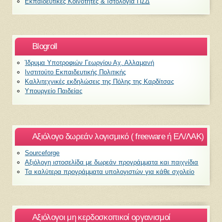
Εκπαιδευτικές Κοινότητες & Ιστολόγια ΠΣΔ
Blogroll
Ίδρυμα Υποτροφιών Γεωργίου Αχ. Αλλαμανή
Ινστιτούτο Εκπαιδευτικής Πολιτικής
Καλλιτεχνικές εκδηλώσεις της Πόλης της Καρδίτσας
Υπουργείο Παιδείας
Αξιόλογο δωρεάν λογισμικό ( freeware ή ΕΛ/ΛΑΚ)
Sourceforge
Αξιόλογη ιστοσελίδα με δωρεάν προγράμματα και παιχνίδια
Τα καλύτερα προγράμματα υπολογιστών για κάθε σχολείο
Αξιόλογοι μη κερδοσκοπικοί οργανισμοί