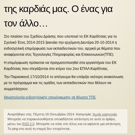
της καρδιάς μας. Ο ένας για
τον άλλο…
Στο πλαίσιο του Σχεδίου Δράσης που υλοποιεί το ΕΚ Καρδίτσας για το
Σχολικό Έτος 2014-2015 ξεκινάει την ερχόμενη Δευτέρα 20-10-2014 η
ενδοσχολική επιμόρφωση των εκπαιδευτικών του, αρχικά με θέματα που
αναφέρονται στις Τεχνολογίες Πληροφορίας και Επικοινωνιών(ΤΠΕ).
Η επιμόρφωση πρόκειται να πραγματοποιηθεί στα εργαστήρια του ΕΚ
Καρδίτσας που στεγάζονται στο κτίριο του 2ου ΕΠΑΛ Καρδίτσας.
Την Παρασκευή 17/10/2014 το απόγευμα θα υπάρξει νεότερη ανακοίνωση
με το πρόγραμμα και τις ομάδες των εκπαιδευτικών που θέλουν να
συμμετάσχουν.
Θεματολογία ενδοσχολικής επιμόρφωσης σε θέματα ΤΠΕ
Αναρτήθηκε στις: Πέμπτη 16 Οκτωβρίου 2014. Κατηγορία:
Χωρίς κατηγορία
.
Μπορείτε να παρακολουθήσετε οποιαδήποτε απάντηση σε αυτό το άρθρο,
μέσω του
RSS 2.0
. Μπορείτε να πάτε στο τέλος και να αφήσετε μια απάντηση.
Το ping στο αυτή τη στιγμή δεν επιτρέπεται.