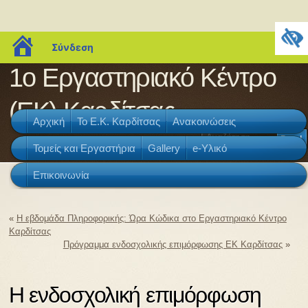
blogs.sch.gr
Σύνδεση
1o Εργαστηριακό Κέντρο
(ΕΚ) Καρδίτσας
Αρχική
Το Ε.Κ. Καρδίτσας
Ανακοινώσεις
Τομείς και Εργαστήρια
Gallery
e-Yλικό
Επικοινωνία
«
Η εβδομάδα Πληροφορικής: Ώρα Κώδικα στο Εργαστηριακό Κέντρο
Καρδίτσας
Πρόγραμμα ενδοσχολικής επιμόρφωσης ΕΚ Καρδίτσας
»
Η ενδοσχολική επιμόρφωση