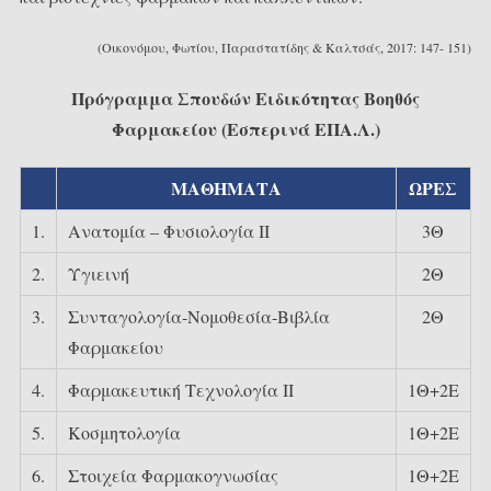
(Οικονόμου, Φωτίου, Παραστατίδης & Καλτσάς, 2017: 147- 151)
Πρόγραμμα Σπουδών Ειδικότητας
Βοηθός
Φαρμακείου
(Εσπερινά ΕΠΑ.Λ.)
ΜΑΘΗΜΑΤΑ
ΩΡΕΣ
1.
Ανατομία – Φυσιολογία ΙΙ
3Θ
2.
Υγιεινή
2Θ
3.
Συνταγολογία-Νομοθεσία-Βιβλία
2Θ
Φαρμακείου
4.
Φαρμακευτική Τεχνολογία ΙΙ
1Θ+2Ε
5.
Κοσμητολογία
1Θ+2Ε
6.
Στοιχεία Φαρμακογνωσίας
1Θ+2Ε