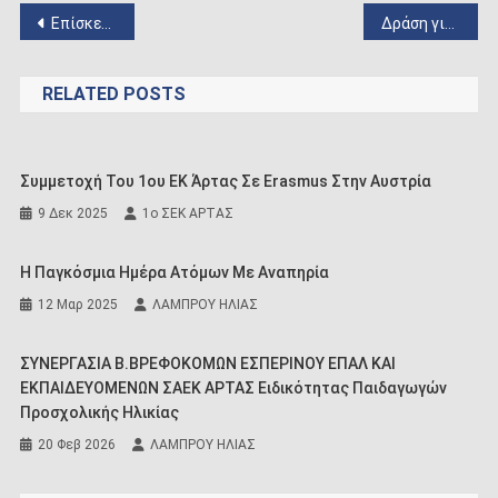
Πλοήγηση
Επίσκεψη βρεφονηπιακού σταθμού
Δράση για την Παγκόσμια Ημέρα του Νερού – 2025
άρθρων
RELATED POSTS
Συμμετοχή Του 1ου ΕΚ Άρτας Σε Erasmus Στην Αυστρία
9 Δεκ 2025
1ο ΣΕΚ ΑΡΤΑΣ
Η Παγκόσμια Ημέρα Ατόμων Με Αναπηρία
12 Μαρ 2025
ΛΑΜΠΡΟΥ ΗΛΙΑΣ
ΣΥΝΕΡΓΑΣΙΑ Β.ΒΡΕΦΟΚΟΜΩΝ ΕΣΠΕΡΙΝΟΥ ΕΠΑΛ ΚΑΙ
ΕΚΠΑΙΔΕΥΟΜΕΝΩΝ ΣΑΕΚ ΑΡΤΑΣ Ειδικότητας Παιδαγωγών
Προσχολικής Ηλικίας
20 Φεβ 2026
ΛΑΜΠΡΟΥ ΗΛΙΑΣ