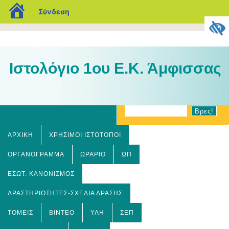
blogs.sch.gr
Σύνδεση
Ιστολόγιο 1ου Ε.Κ. Άμφισσας
ΑΡΧΙΚΉ
ΧΡΗΣΙΜΟΙ ΙΣΤΟΤΟΠΟΙ
ΟΡΓΑΝΌΓΡΑΜΜΑ
ΩΡΆΡΙΟ
ΩΠ
ΕΣΩΤ. ΚΑΝΟΝΙΣΜΌΣ
ΔΡΑΣΤΗΡΙΌΤΗΤΕΣ-ΣΧΈΔΙΑ ΔΡΆΣΗΣ
ΤΟΜΕΊΣ
ΒΊΝΤΕΟ
ΎΛΗ
ΣΕΠ