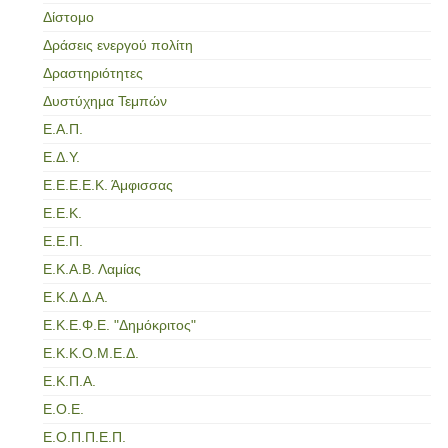
Δίστομο
Δράσεις ενεργού πολίτη
Δραστηριότητες
Δυστύχημα Τεμπών
Ε.Α.Π.
Ε.Δ.Υ.
Ε.Ε.Ε.Ε.Κ. Άμφισσας
Ε.Ε.Κ.
Ε.Ε.Π.
Ε.Κ.Α.Β. Λαμίας
Ε.Κ.Δ.Δ.Α.
Ε.Κ.Ε.Φ.Ε. "Δημόκριτος"
Ε.Κ.Κ.Ο.Μ.Ε.Δ.
Ε.Κ.Π.Α.
Ε.Ο.Ε.
Ε.Ο.Π.Π.Ε.Π.