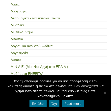
Λαμία
Λαογραφία
Λειτουργικά κενά εκπαιδευτικών
Λιβαδειά
Λιμενικό Σώμα
Λιτανεία
Λογισμικά ανοικτού κώδικα
Λογοτεχνία
Λύσσα
Μ.Ν.Α.Ε. (Μια Νέα Αρχή στα ΕΠΑ.Λ.)
Μαθήματα ΕΝΕΕΓΥΛ
Μαθήματα ΕΠΑ.Λ.
Χρησιμοποιούμε cookies για να σας προσφέρουμε την
καλύτερη δυνατή εμπειρία στη σελίδα μας. Εάν συνεχίσετε να
Μαθήματα Ι.Ε.Κ.
χρησιμοποιείτε τη σελίδα, θα υποθέσουμε πως είστε
Μαθήματα Π.ΕΠΑ.Λ.
ικανοποιημένοι με αυτό.
Μαθήματα Σ.Α.Ε.Κ.
Εντάξει
Όχι
Read more
Μαθηματικά