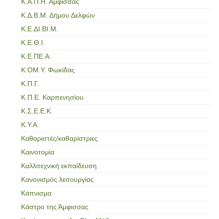
Κ.Α.Π.Η. Άμφισσας
Κ.Δ.Β.Μ. Δήμου Δελφών
Κ.Ε.ΔΙ.ΒΙ.Μ.
Κ.Ε.Θ.Ι.
Κ.Ε.ΠΕ.Α.
Κ.ΟΜ.Υ. Φωκίδας
Κ.Π.Γ.
Κ.Π.Ε. Καρπενησίου
Κ.Σ.Ε.Ε.Κ.
Κ.Υ.Α.
Καθαριστές/καθαρίστριες
Καινοτομία
Καλλιτεχνική εκπαίδευση
Κανονισμός λειτουργίας
Κάπνισμα
Κάστρο της Άμφισσας