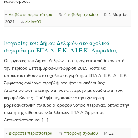
κανονισμούς.
Διαβάστε περισσότερα
Υποβολή σχολίου
1 Μαρτίου
2021
clalas99
Εργασίες του Δήμου Δελφών στο σχολικό
συγκρότημα ΕΠΑ.Λ.-Ε.Κ.-Δ.Ι.Ε.Κ. Άμφισσας
Οι εργασίες του Δήμου Δελφών που πραγματοποιήθηκαν κατά
την περίοδο Σεπτεμβρίου-Οκτωβρίου 2019, ώστε να
αποκατασταθούν στο σχολικό συγκρότημα ΕΠΑ.Λ.-Ε.Κ.-Δ.Ι.Ε.Κ.
Άμφισσας ανάλογα προβλήματα ήταν οι ακόλουθες:
Αποκατάσταση σκεπής στη νότια πτέρυγα με αναδιάταξη των
κεραμιδιών της. Πρόληψη υγρασιών στην εξωτερική
βορειοανατολική πλευρά α’ ορόφου νότιας πτέρυγας, δίπλα στην
σκεπή της αίθουσας εκδηλώσεων ΕΠΑ.Λ. Άμφισσας.
Αποκατάσταση και […]
Διαβάστε περισσότερα
Υποβολή σχολίου
12