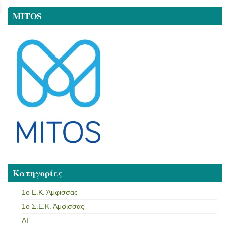
MITOS
Κατηγορίες
1ο Ε.Κ. Άμφισσας
1ο Σ.Ε.Κ. Άμφισσας
AI