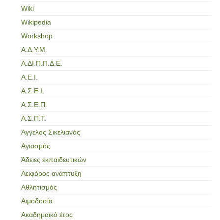
Wiki
Wikipedia
Workshop
Α.Δ.Υ.Μ.
Α.ΔΙ.Π.Π.Δ.Ε.
Α.Ε.Ι.
Α.Σ.Ε.Ι.
Α.Σ.Ε.Π.
Α.Σ.Π.Τ.
Άγγελος Σικελιανός
Αγιασμός
Άδειες εκπαιδευτικών
Αειφόρος ανάπτυξη
Αθλητισμός
Αιμοδοσία
Ακαδημαϊκό έτος