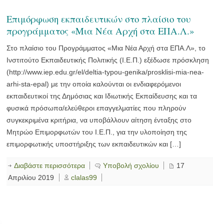
Επιμόρφωση εκπαιδευτικών στο πλαίσιο του
προγράμματος «Μια Νέα Αρχή στα ΕΠΑ.Λ.»
Στο πλαίσιο του Προγράμματος «Μια Νέα Αρχή στα ΕΠΑ.Λ», το
Ινστιτούτο Εκπαιδευτικής Πολιτικής (Ι.Ε.Π.) εξέδωσε πρόσκληση
(http://www.iep.edu.gr/el/deltia-typou-genika/prosklisi-mia-nea-
arhi-sta-epal) με την οποία καλούνται οι ενδιαφερόμενοι
εκπαιδευτικοί της Δημόσιας και Ιδιωτικής Εκπαίδευσης και τα
φυσικά πρόσωπα/ελεύθεροι επαγγελματίες που πληρούν
συγκεκριμένα κριτήρια, να υποβάλλουν αίτηση ένταξης στο
Μητρώο Επιμορφωτών του Ι.Ε.Π., για την υλοποίηση της
επιμορφωτικής υποστήριξης των εκπαιδευτικών και […]
Διαβάστε περισσότερα
Υποβολή σχολίου
17
Απριλίου 2019
clalas99