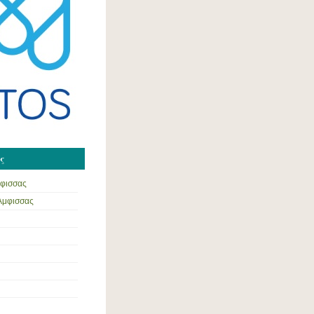
ς
μφισσας
 Άμφισσας