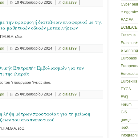
ερα
10 Φεβρουαρίου 2026
clalas99
Cyber bul
e-eggrafe
EACEA
 με την εφαρμογή διατάξεων αναφορικά με την
ια μαθητικών οδικών μετακινήσεων
ECML/CE
Erasmus
.ΠΑΙ.Θ.Α. εδώ.
Erasmus+
ερα
25 Φεβρουαρίου 2024
clalas99
eTwinning
Europass
European
θνικής Επιτροπής Εμβολιασμών για τον
τι της ιλαράς
Euroscola
Euroskills
αφο του Υπουργείου Υγείας εδώ.
EYCA
ερα
25 Φεβρουαρίου 2024
clalas99
FAQ
Forum
GIS
η λήψη μέτρων προστασίας για τη μείωση
ξεων του αναπνευστικού
gov.gr
iepX
 Υ.ΠΑΙ.Θ.Α. εδώ.
Infographi