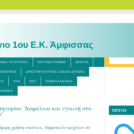
γιο 1ου Ε.Κ. Άμφισσας
ΙΜΟΙ ΙΣΤΟΤΟΠΟΙ
ΟΡΓΑΝΌΓΡΑΜΜΑ
ΩΡΆΡΙΟ
ΝΟΝΙΣΜΌΣ
ΔΡΑΣΤΗΡΙΌΤΗΤΕΣ-ΣΧΈΔΙΑ ΔΡΆΣΗΣ
ΕΟ
ΎΛΗ
ΣΕΠ
ΠΑΝΕΛΛΑΔΙΚΈΣ
ΟΙΝΩΝΊΑ
ηγορίας 'Ασφάλεια και υγιεινή στο
MITOS
ς'
νόμιμη χρήση εικόνων, ψηφιακών αρχείων σε