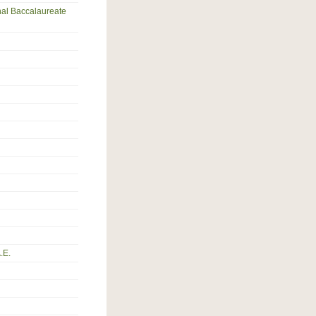
nal Baccalaureate
.Ε.