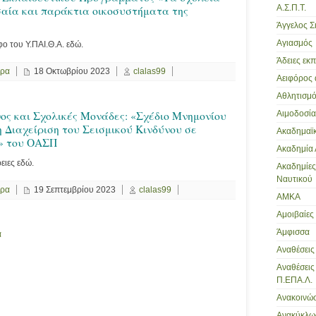
Α.Σ.Π.Τ.
σαία και παράκτια οικοσυστήματα της
Άγγελος Σ
Αγιασμός
φο του Υ.ΠΑΙ.Θ.Α. εδώ.
Άδειες εκ
ερα
18 Οκτωβρίου 2023
clalas99
Αειφόρος
Αθλητισμ
νος και Σχολικές Μονάδες: «Σχέδιο Μνημονίου
Αιμοδοσία
 Διαχείριση του Σεισμικού Κινδύνου σε
Ακαδημαϊκ
» του ΟΑΣΠ
Ακαδημία
ρειες εδώ.
Ακαδημίε
Ναυτικού
ερα
19 Σεπτεμβρίου 2023
clalas99
ΑΜΚΑ
Αμοιβαίες
Άμφισσα
α
Αναθέσεις
Αναθέσει
Π.ΕΠΑ.Λ.
Ανακοινώσ
Ανακύκλω