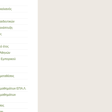
ικελιανός
παιδευτικών
 ανάπτυξη
ός
ό έτος
 Αθηνών
ς Εμπορικού
 μεταθέσεις
 μαθημάτων ΕΠΑ.Λ.
ς μαθημάτων
εις
ση