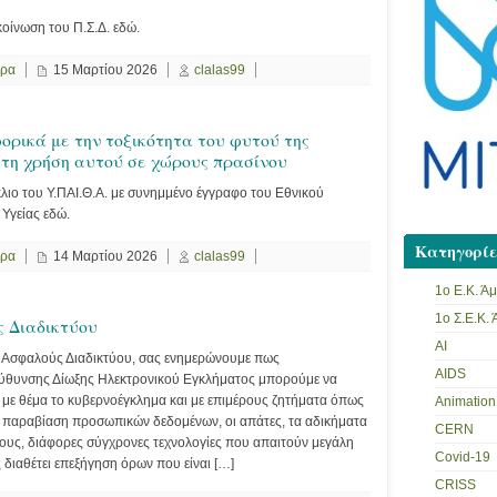
κοίνωση του Π.Σ.Δ. εδώ.
ερα
15 Μαρτίου 2026
clalas99
ρικά με την τοξικότητα του φυτού της
 τη χρήση αυτού σε χώρους πρασίνου
ύκλιο του Υ.ΠΑΙ.Θ.Α. με συνημμένο έγγραφο του Εθνικού
Υγείας εδώ.
Κατηγορίε
ερα
14 Μαρτίου 2026
clalas99
1ο Ε.Κ. Ά
1ο Σ.Ε.Κ.
 Διαδικτύου
AI
 Ασφαλούς Διαδικτύου, σας ενημερώνουμε πως
AIDS
εύθυνσης Δίωξης Ηλεκτρονικού Εγκλήματος μπορούμε να
με θέμα το κυβερνοέγκλημα και με επιμέρους ζητήματα όπως
Animation
 η παραβίαση προσωπικών δεδομένων, οι απάτες, τα αδικήματα
CERN
ους, διάφορες σύγχρονες τεχνολογίες που απαιτούν μεγάλη
Covid-19
διαθέτει επεξήγηση όρων που είναι […]
CRISS