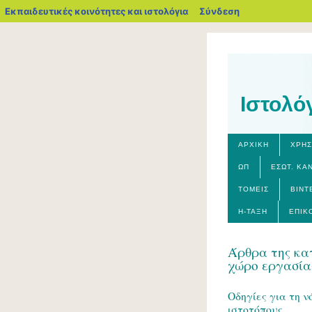
blogs.sch.gr
Εκπαιδευτικές κοινότητες και ιστολόγια
Σύνδεση
Ιστολό
ΑΡΧΙΚΉ
ΧΡΗΣ
ΩΠ
ΕΣΩΤ. ΚΑ
ΤΟΜΕΊΣ
ΒΊΝΤ
Η-ΤΆΞΗ
ΕΠΙΚ
Άρθρα της κατ
χώρο εργασία
Οδηγίες για τη 
ιστοτόπους