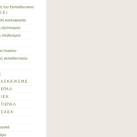
η του Εκπαιδευτικού
Ε.Ε.)
ση κυκλοφορίας
 εξοπλισμού
 πληθυσμού
ο Λυκείου
ς εκπαιδευτικών
ς
Α.Σ.Κ.Ε./Α.Σ.Μ.Ε.
 ΕΠΑ.Λ.
Ι.Ε.Κ.
 Π.ΕΠΑ.Λ.
 Σ.Α.Ε.Κ.
ληνικά
ράμα