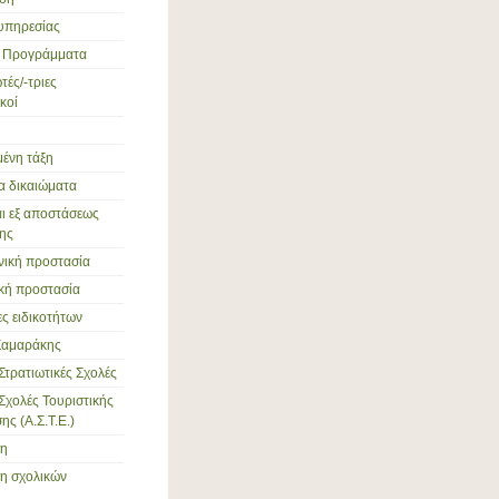
υπηρεσίας
ά Προγράμματα
ές/-τριες
κοί
ένη τάξη
α δικαιώματα
αι εξ αποστάσεως
ης
νική προστασία
ική προστασία
ες ειδικοτήτων
Σαμαράκης
Στρατιωτικές Σχολές
Σχολές Τουριστικής
ς (Α.Σ.Τ.Ε.)
ση
η σχολικών