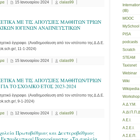
ερα
15 Ιανουαρίου 2024
clalas99
Internatio
(IB)
MOOC
ΕΤΙΚΑ ΜΕ ΤΙΣ ΑΠΟΥΣΙΕΣ ΜΑΘΗΤΩΝ ΤΡΙΩΝ
MySchool
ΧΙΚΩΝ ΙΟΓΕΝΩΝ ΑΝΑΠΝΕΥΣΤΙΚΩΝ
PISA
podcasts
χετικό έγγραφο. (Αναδημοσίευση από τον ιστότοπο της Δ.Δ.Ε.
fok.sch.gr/, 11-1-2024)
Scratch
STEAM
ερα
15 Ιανουαρίου 2024
clalas99
Taxisnet
Webinar
ΕΤΙΚΑ ΜΕ ΤΙΣ ΑΠΟΥΣΙΕΣ ΜΑΘΗΤΩΝ/ΤΡΙΩΝ
Wiki
 ΓΙΑ ΤΟ ΣΧΟΛΙΚΟ ΕΤΟΣ 2023-2024
Wikipedia
χετικό έγγραφο. (Αναδημοσίευση από τον ιστότοπο της Δ.Δ.Ε.
Workshop
ok.sch.gr/, 9-1-2024)
Α.Δ.Υ.Μ.
Α.ΔΙ.Π.Π.Δ
ερα
12 Ιανουαρίου 2024
clalas99
Α.Ε.Ι.
Α.Σ.Ε.Ι.
χολεία Πρωτοβάθμιας και Δευτεροβάθμιας
Α.Σ.Ε.Π.
 Εκπαιδευτικού Προγράμματος «Τα σχολεία