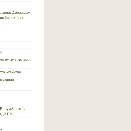
στασίας Δεδομένων
ού Χαρακτήρα
.)
ία
και υγιεινή στο χώρο
στο διαδίκτυο
αναπηρία
Επαγγελματικής
 (Β.Ε.Κ.)
ες