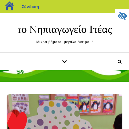
blogs.sch.gr
Σύνδεση
Μετάβαση στο περιεχόμενο
1ο Nηπιαγωγείο Ιτέας
Μικρά βήματα, μεγάλα όνειρα!!!