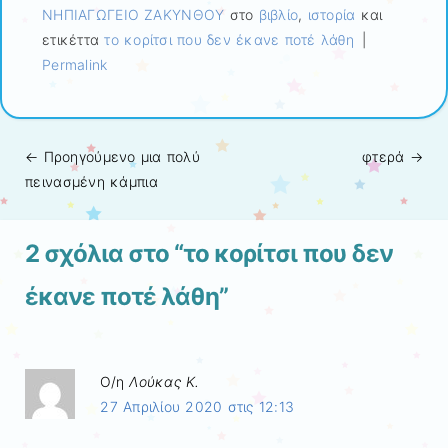
ΝΗΠΙΑΓΩΓΕΙΟ ΖΑΚΥΝΘΟΥ
στο
βιβλίο
,
ιστορία
και
ετικέττα
το κορίτσι που δεν έκανε ποτέ λάθη
|
Permalink
← Προηγούμενo
μια πολύ
φτερά
→
Πλοήγηση άρθρων
πεινασμένη κάμπια
2 σχόλια στο “
το κορίτσι που δεν
έκανε ποτέ λάθη
”
Ο/η
Λούκας Κ.
27 Απριλίου 2020 στις 12:13