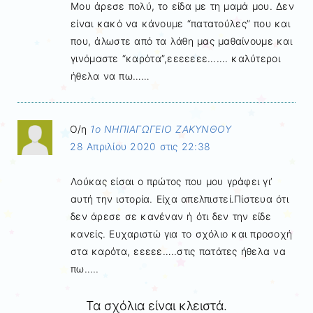
Μου άρεσε πολύ, το είδα με τη μαμά μου. Δεν
είναι κακό να κάνουμε “πατατούλες” που και
που, άλωστε από τα λάθη μας μαθαίνουμε και
γινόμαστε “καρότα”,εεεεεεε……. καλύτεροι
ήθελα να πω……
Ο/η
1ο ΝΗΠΙΑΓΩΓΕΙΟ ΖΑΚΥΝΘΟΥ
28 Απριλίου 2020 στις 22:38
Λούκας είσαι ο πρώτος που μου γράφει γι’
αυτή την ιστορία. Είχα απελπιστεί.Πίστευα ότι
δεν άρεσε σε κανέναν ή ότι δεν την είδε
κανείς. Ευχαριστώ για το σχόλιο και προσοχή
στα καρότα, εεεεε…..στις πατάτες ήθελα να
πω…..
Τα σχόλια είναι κλειστά.