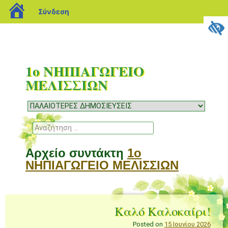
blogs.sch.gr
Σύνδεση
1ο ΝΗΠΙΑΓΩΓΕΙΟ
ΜΕΛΙΣΣΙΩΝ
Μενού
Μετάβαση
σε
Αναζήτηση
περιεχόμενο
Αρχείο συντάκτη
1ο
ΝΗΠΙΑΓΩΓΕΙΟ ΜΕΛΙΣΣΙΩΝ
Καλό Καλοκαίρι!
Posted on
15 Ιουνίου 2026