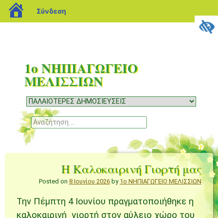
blogs.sch.gr
Σύνδεση
1ο ΝΗΠΙΑΓΩΓΕΙΟ
ΜΕΛΙΣΣΙΩΝ
Μενού
Μετάβαση
σε
Αναζήτηση
περιεχόμενο
Η Καλοκαιρινή Γιορτή μας
Posted on
8 Ιουνίου 2026
by
1ο ΝΗΠΙΑΓΩΓΕΙΟ ΜΕΛΙΣΣΙΩΝ
Την Πέμπτη 4 Ιουνίου πραγματοποιήθηκε η
καλοκαιρινή γιορτή στον αύλειο χώρο του