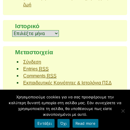
ζωή
Ιστορικό
Ιστορικό
Μεταστοιχεία
Σύνδεση
Entries
RSS
Comments
RSS
Εκπαιδευτικές Κοινότητες & Ιστολόγια ΠΣΔ
Χρησιμοποιούμε cookies για να σας προσφέρουμε την
καλύτερη δυνατή εμπειρία στη σελίδα μας. Εάν συνεχίσετε να
Υπερήφανα λειτουργεί με
blogs.sch.gr
| Θέμα Tender Spring
χρησιμοποιείτε τη σελίδα, θα υποθέσουμε πως είστε
από
Ying Zhang
.
ικανοποιημένοι με αυτό.
Back to top
Εντάξει
Όχι
Read more
Όροι χρήσης blogs.sch.gr
|
Δήλωση προσβασιμότητας