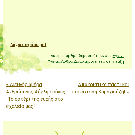
Λήψη αρχείου pdf
.
Αυτή το άρθρο δημοσιεύτηκε στο
Αγωγή
Υγείας
,
Άρθρα
,
Δραστηριότητες στην τάξη
.
Πλοήγηση άρθρων
«
Διεθνής ημέρα
Αποκριάτικο πάρτι και
Ανθρώπινης Αδελφοσύνης
παράσταση Καραγκιόζη!
»
-Το αστέρι της ευχής στο
σχολείο μας!