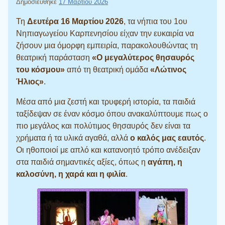
Δημοσιεύθηκε
17 Μαρτίου 2026
Τη
Δευτέρα 16 Μαρτίου 2026
, τα νήπια του 1ου
Νηπιαγωγείου Καρπενησίου είχαν την ευκαιρία να
ζήσουν μια όμορφη εμπειρία, παρακολουθώντας τη
θεατρική παράσταση
«Ο μεγαλύτερος θησαυρός
του κόσμου»
από τη θεατρική ομάδα
«Λώτινος
Ήλιος»
.
Μέσα από μια ζεστή και τρυφερή ιστορία, τα παιδιά
ταξίδεψαν σε έναν κόσμο όπου ανακαλύπτουμε πως ο
πιο μεγάλος και πολύτιμος θησαυρός δεν είναι τα
χρήματα ή τα υλικά αγαθά, αλλά
ο καλός μας εαυτός
.
Οι ηθοποιοί με απλό και κατανοητό τρόπο ανέδειξαν
στα παιδιά σημαντικές αξίες, όπως η
αγάπη, η
καλοσύνη, η χαρά και η φιλία
.