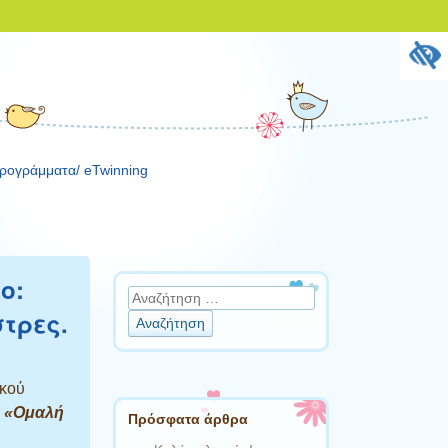
ρογράμματα/ eTwinning
ο:
Αναζήτηση
τρες.
κού
:
«Ομαλή
Πρόσφατα άρθρα