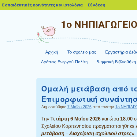
blogs.sch.gr
Εκπαιδευτικές κοινότητες και ιστολόγια
Σύνδεση
1ο ΝΗΠΙΑΓΩΓΕΙ
Αρχική
Το σχολείο μας
Εργαστήρια Δεξ
Δράσεις Ενεργού Πολίτη
Ψηφιακή Βιβλιοθήκη
Ομαλή μετάβαση από το
Επιμορφωτική συνάντηση
Δημοσιεύθηκε
7 Μαΐου 2026
από τον/την
1ο ΝΗΠΙΑΓ
Την
Τετάρτη 6 Μαΐου 2026
και ώρα
18:00
σ
Σχολείου Καρπενησίου πραγματοποιήθηκε επ
μετάβαση – Διαχείριση σχολικού στρες»
.