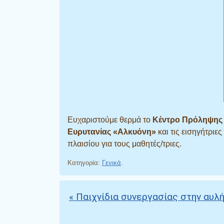
Ευχαριστούμε θερμά το
Κέντρο Πρόληψης 
Ευρυτανίας «Αλκυόνη»
και τις εισηγήτριε
πλαισίου για τους μαθητές/τριες.
Κατηγορία:
Γενικά
.
«
Παιχνίδια συνεργασίας στην αυλή
Πλοήγηση άρθρων