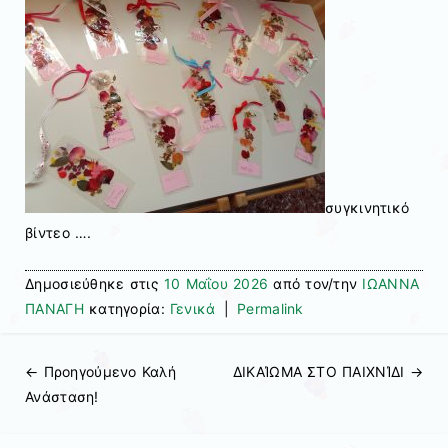
συγκινητικό
βίντεο ….
Δημοσιεύθηκε στις
10 Μαΐου 2026
από τον/την
ΙΩΑΝΝΑ
ΠΑΝΑΓΗ
κατηγορία:
Γενικά
|
Permalink
← Προηγούμενo
Καλή
ΔΙΚΑΊΩΜΑ ΣΤΟ ΠΑΙΧΝΊΔΙ
→
Πλοήγηση άρθρων
Ανάσταση!