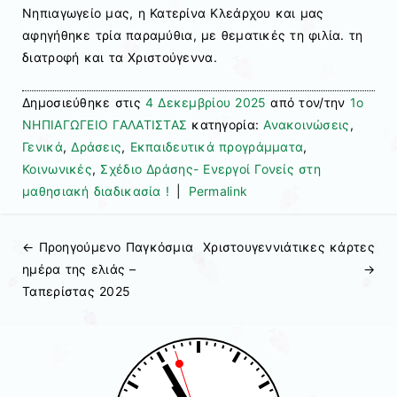
Νηπιαγωγείο μας, η Κατερίνα Κλεάρχου και μας
αφηγήθηκε τρία παραμύθια, με θεματικές τη φιλία. τη
διατροφή και τα Χριστούγεννα.
Δημοσιεύθηκε στις
4 Δεκεμβρίου 2025
από τον/την
1ο
ΝΗΠΙΑΓΩΓΕΙΟ ΓΑΛΑΤΙΣΤΑΣ
κατηγορία:
Ανακοινώσεις
,
Γενικά
,
Δράσεις
,
Εκπαιδευτικά προγράμματα
,
Κοινωνικές
,
Σχέδιο Δράσης- Ενεργοί Γονείς στη
μαθησιακή διαδικασία !
|
Permalink
← Προηγούμενo
Παγκόσμια
Χριστουγεννιάτικες κάρτες
Πλοήγηση άρθρων
ημέρα της ελιάς –
→
Ταπερίστας 2025