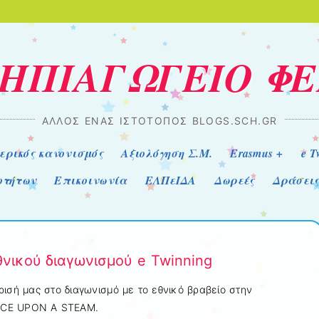
ΝΗΠΙΑΓΩΓΕΙΟ Φ
ΆΛΛΟΣ ΈΝΑΣ ΙΣΤΌΤΟΠΟΣ BLOGS.SCH.GR
ερικός κανονισμός
Αξιολόγηση Σ.Μ.
Erasmus +
e T
οτήτων
Επικοινωνία
ΕΛΠεΙΔΑ
Δωρεές
Δράσεις
νικού διαγωνισμού e Twinning
ρισή μας στο διαγωνισμό με το εθνικό βραβείο στην
ONCE UPON A STEAM.