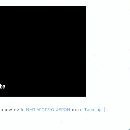
ό τον/την
1ο ΝΗΠΙΑΓΩΓΕΙΟ ΦΕΡΩΝ
στο
e Twinning
|