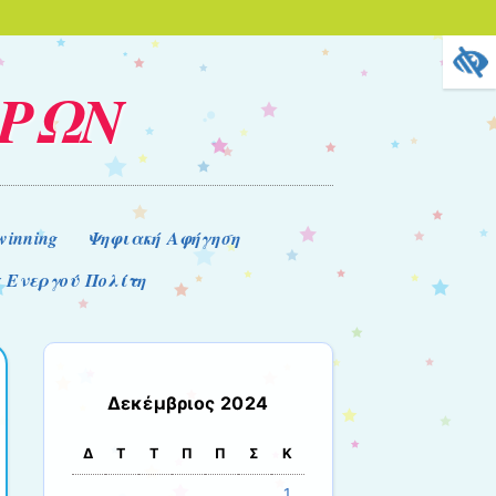
ΕΡΩΝ
winning
Ψηφιακή Αφήγηση
 Ενεργού Πολίτη
Δεκέμβριος 2024
Δ
Τ
Τ
Π
Π
Σ
Κ
1