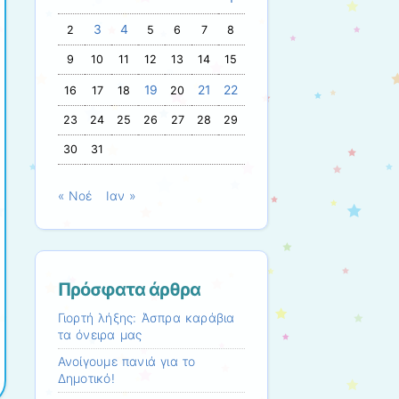
3
4
2
5
6
7
8
9
10
11
12
13
14
15
19
21
22
16
17
18
20
23
24
25
26
27
28
29
30
31
« Νοέ
Ιαν »
Πρόσφατα άρθρα
Γιορτή λήξης: Άσπρα καράβια
τα όνειρα μας
Ανοίγουμε πανιά για το
Δημοτικό!