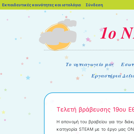
blogs.sch.gr
Εκπαιδευτικές κοινότητες και ιστολόγια
Σύνδεση
1ο 
Μενού
Μετάβαση στο περιεχόμενο
Το νηπιαγωγείο μας
Εσωτ
Εργαστήρια Δεξι
Τελετή βράβευσης 19ου Εθ
Η απονομή του βραβείου για την διάκ
κατηγορία STEAM με το έργο μας 