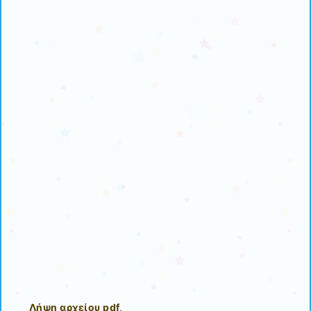
Λήψη αρχείου pdf
.