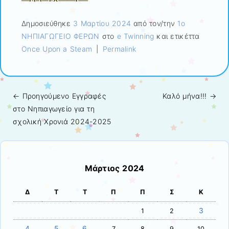
Δημοσιεύθηκε
3 Μαρτίου 2024
από τον/την
1ο
ΝΗΠΙΑΓΩΓΕΙΟ ΦΕΡΩΝ
στο
e Twinning
και ετικέττα
Once Upon a Steam
|
Permalink
← Προηγούμενo
Εγγραφές
Καλό μήνα!!!
→
Πλοήγηση άρθρων
στο Νηπιαγωγείο για τη
σχολική Χρονιά 2024-2025
Μάρτιος 2024
Δ
Τ
Τ
Π
Π
Σ
Κ
3
1
2
4
5
6
7
8
9
10