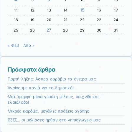
15
11
12
13
14
16
17
18
19
20
21
22
23
24
27
25
26
28
29
30
31
« Φεβ
Απρ »
Πρόσφατα άρθρα
Γιορτή λήξης: Άσπρα καράβια τα όνειρα μας
Ανοίγουμε πανιά για το Δημοτικό!
Mια όμορφη μέρα γεμάτη φίλους, παιχνίδι και…
ελαιόλαδο!
Μικρές καρδιές, μεγάλες πράξεις αγάπης
Βζζζ… οι μέλισσες ήρθαν στο νηπιαγωγείο μας!