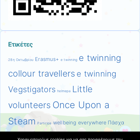
Ετικέτες
e twinning
Erasmus+
28η Οκτωβρίου
e twinning
collour travellers
e twinning
Little
Vegstigators
helmepa
Once Upon a
volunteers
Steam
wellbeing everywhere
Πάσχα
Participa
Σχέδιο Δράσης
Πολυτεχνείο
Τέχνη
Το παπάκι πάει
Χρησιμοποιούμε cookies για να σας προσφέρουμε την