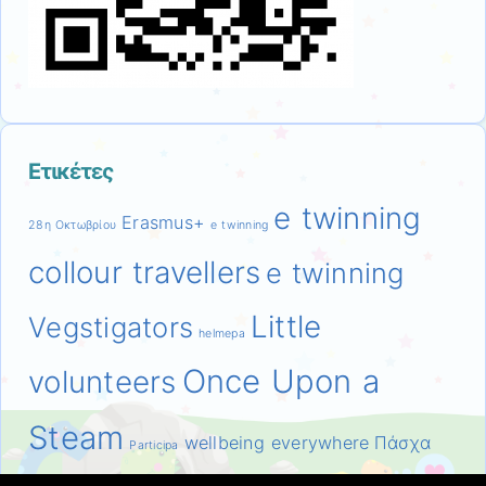
Ετικέτες
e twinning
Erasmus+
28η Οκτωβρίου
e twinning
collour travellers
e twinning
Little
Vegstigators
helmepa
Once Upon a
volunteers
Steam
wellbeing everywhere
Πάσχα
Participa