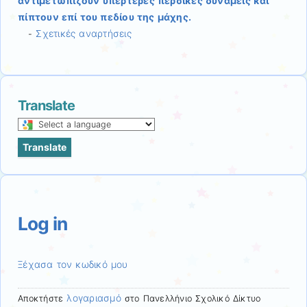
αντιμετωπίζουν υπέρτερες περσικές δυνάμεις και
πίπτουν επί του πεδίου της μάχης.
Σχετικές αναρτήσεις
-
Translate
Select
a
Translate
language
to
translate
this
page
Log in
Ξέχασα τον κωδικό μου
λογαριασμό
Αποκτήστε
στο Πανελλήνιο Σχολικό Δίκτυο