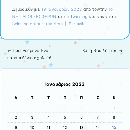
Δημοσιεύθηκε
19 Ιανουαρίου 2023
από τον/την
1ο
ΝΗΠΙΑΓΩΓΕΙΟ ΦΕΡΩΝ
στο
e Twinning
και ετικέττα
e
twinning collour travellers
|
Permalink
← Προηγούμενo
Ένα
Κοπή Βασιλόπιτας
→
Πλοήγηση άρθρων
παραμυθένιο σχολείο!
Ιανουάριος 2023
Δ
Τ
Τ
Π
Π
Σ
Κ
1
2
3
4
5
6
7
8
15
9
10
11
12
13
14