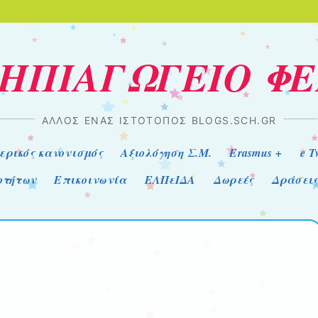
ΝΗΠΙΑΓΩΓΕΙΟ Φ
ΆΛΛΟΣ ΈΝΑΣ ΙΣΤΌΤΟΠΟΣ BLOGS.SCH.GR
ερικός κανονισμός
Αξιολόγηση Σ.Μ.
Erasmus +
e T
οτήτων
Επικοινωνία
ΕΛΠεΙΔΑ
Δωρεές
Δράσεις