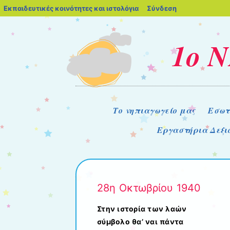
blogs.sch.gr
Εκπαιδευτικές κοινότητες και ιστολόγια
Σύνδεση
1ο 
Μενού
Μετάβαση στο περιεχόμενο
Το νηπιαγωγείο μας
Εσωτ
Εργαστήρια Δεξι
28η Οκτωβρίου 1940
Στην ιστορία των λαών
σύμβολο θα’ ναι πάντα