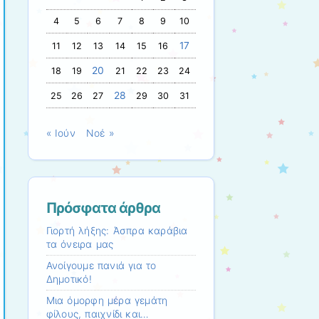
4
5
6
7
8
9
10
17
11
12
13
14
15
16
20
18
19
21
22
23
24
28
25
26
27
29
30
31
« Ιούν
Νοέ »
Πρόσφατα άρθρα
Γιορτή λήξης: Άσπρα καράβια
τα όνειρα μας
Ανοίγουμε πανιά για το
Δημοτικό!
Mια όμορφη μέρα γεμάτη
φίλους, παιχνίδι και…