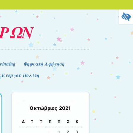
ΕΡΩΝ
winning
Ψηφιακή Αφήγηση
 Ενεργού Πολίτη
Οκτώβριος 2021
Δ
Τ
Τ
Π
Π
Σ
Κ
1
2
3