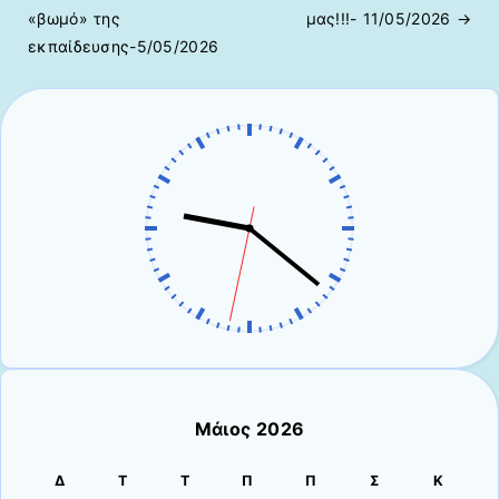
Πλοήγηση άρθρων
«βωμό» της
μας!!!- 11/05/2026
→
εκπαίδευσης-5/05/2026
Μάιος 2026
Δ
Τ
Τ
Π
Π
Σ
Κ