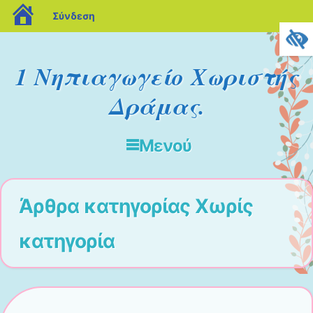
blogs.sch.gr
Σύνδεση
1 Νηπιαγωγείο Χωριστής
Δράμας.
Μενού
Μετάβαση στο περιεχόμενο
Άρθρα κατηγορίας
Χωρίς
κατηγορία