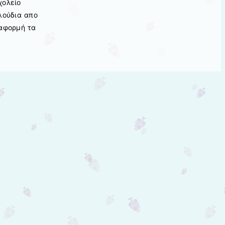
χολείο
λούδια απο
 αφορμή τα