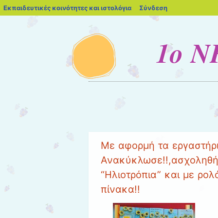
blogs.sch.gr
Εκπαιδευτικές κοινότητες και ιστολόγια
Σύνδεση
1ο 
Μενού
Μετάβαση στο περιεχόμενο
Με αφορμή τα εργαστήρια
Ανακύκλωσε!!,ασχοληθή
“Ηλιοτρόπια” και με ρολ
πίνακα!!