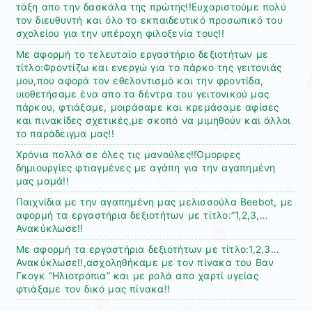
τάξη απο την δασκάλα της πρώτης!!Ευχαριστούμε πολύ
τον διευθυντή και όλο το εκπαιδευτικό προσωπικό του
σχολείου για την υπέροχη φιλοξενία τους!!
Με αφορμή το τελευταίο εργαστήριο δεξιοτήτων με
τίτλο:Φροντίζω και ενεργώ για το πάρκο της γειτονιάς
μου,που αφορά τον εθελοντισμό και την φροντίδα,
υιοθετήσαμε ένα απο τα δέντρα του γειτονικού μας
πάρκου, φτιάξαμε, μοιράσαμε και κρεμάσαμε αφίσες
και πινακίδες σχετικές,με σκοπό να μιμηθούν και άλλοι
το παράδειγμα μας!!
Χρόνια πολλά σε όλες τις μανούλες!!Όμορφες
δημιουργίες φτιαγμένες με αγάπη για την αγαπημένη
μας μαμά!!
Παιχνίδια με την αγαπημένη μας μελισσούλα Beebot, με
αφορμή τα εργαστήρια δεξιοτήτων με τίτλο:”1,2,3,…
Ανακύκλωσε!!
Με αφορμή τα εργαστήρια δεξιοτήτων με τίτλο:1,2,3…
Ανακύκλωσε!!,ασχοληθήκαμε με τον πίνακα του Βαν
Γκογκ “Ηλιοτρόπια” και με ρολά απο χαρτί υγείας
φτιάξαμε τον δικό μας πίνακα!!