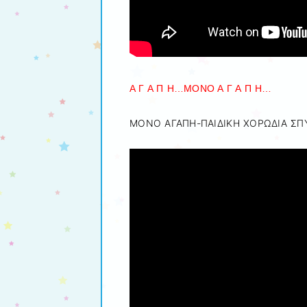
Α Γ Α Π Η…ΜΟΝΟ Α Γ Α Π Η…
ΜΟΝΟ ΑΓΑΠΗ-ΠΑΙΔΙΚΗ ΧΟΡΩΔΙΑ ΣΠΥ