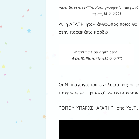
valentines-day-11-coloring-page,Νηπιαγωγό
πέντε,14-2-2021
Αν η ΑΓΑΠΗ ήταν άνθρωπος ποιος θα
στην παρακάτω καρδιά:
valentines-day-gift-card-
_4d2c91d9d7d5b-p,14-2-2021
Οι Νηπιαγωγοί του σχολείου μας αφ
τραγούδι, με την ευχή να ανταμώσου
¨ΟΠΟΥ ΥΠΑΡΧΕΙ ΑΓΑΠΗ¨, από YouTu