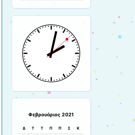
Φεβρουάριος 2021
Δ
Τ
Τ
Π
Π
Σ
Κ