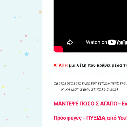
ΑΓΑΠΗ
μια λέξη που κρύβει μέσα τ
CE91CE93CE91CEA0CE97.STIXOMPERDEMA
ΨΥΧΗ ΜΟΥ Σ’ΕΝΑ ΣΤΙΧΟ,14-2-2021
ΜΑΝΤΕΨΕ ΠΟΣΟ Σ ΑΓΑΠΩ – Eκπα
Πρόσφυγες – ΠΥΞΙΔΑ,από You