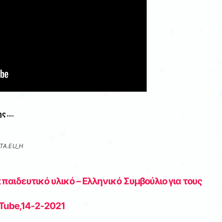
ης….
TA.EU_Η
ιδευτικό υλικό – Ελληνικό Συμβούλιο για τους
Tube,14-2-2021