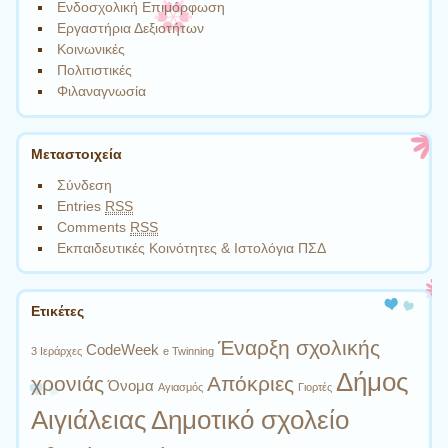
Ενδοσχολική Επιμόρφωση
Εργαστήρια Δεξιοτήτων
Κοινωνικές
Πολιτιστικές
Φιλαναγνωσία
Μεταστοιχεία
Σύνδεση
Entries
RSS
Comments
RSS
Εκπαιδευτικές Κοινότητες & Ιστολόγια ΠΣΔ
Ετικέτες
Έναρξη σχολικής
CodeWeek
3 Ιεράρχες
e Twinning
Δήμος
χρονιάς
Απόκριες
Όνομα
Αγιασμός
Γιορτές
Αιγιάλειας
Δημοτικό σχολείο