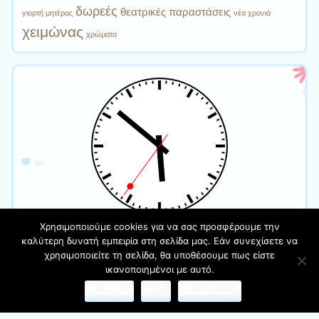
δωρεές
θεατρικές παραστάσεις
γιορτή μητέρας
νέα χρονιά
χειμώνας
χρώματα
Χρησιμοποιούμε cookies για να σας προσφέρουμε την
καλύτερη δυνατή εμπειρία στη σελίδα μας. Εάν συνεχίσετε να
χρησιμοποιείτε τη σελίδα, θα υποθέσουμε πως είστε
Φιλοξενείται στο https://blogs.sch.gr
| Θέμα:Cute Frames
ικανοποιημένοι με αυτό.
από
Ying Zhang
Εντάξει
Όχι
Read more
Όροι χρήσης blogs.sch.gr
|
Δήλωση προσβασιμότητας