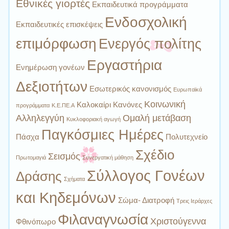
Εθνικές γιορτές
Εκπαιδευτικά προγράμματα
Ενδοσχολική
Εκπαιδευτικές επισκέψεις
επιμόρφωση
Ενεργός πολίτης
Εργαστήρια
Ενημέρωση γονέων
Δεξιοτήτων
Εσωτερικός κανονισμός
Ευρωπαϊκά
Κοινωνική
Καλοκαίρι
Κανόνες
προγράμματα
Κ.Ε.ΠΕ.Α
Αλληλεγγύη
Ομαλή μετάβαση
Κυκλοφοριακή αγωγή
Παγκόσμιες Ημέρες
Πάσχα
Πολυτεχνείο
Σχέδιο
Σεισμός
Πρωτομαγιά
Συνεργατική μάθηση
Σύλλογος Γονέων
Δράσης
Σχήματα
και Κηδεμόνων
Σώμα- Διατροφή
Τρεις Ιεράρχες
Φιλαναγνωσία
Χριστούγεννα
Φθινόπωρο