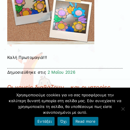
Καλή Πρωτομαγιά!!!
Δημοσιεύθηκε στις
2 Μαΐου 2026
Οι γονείς διαβάζουν… και οι ιστορίες
Χρησιμοποιούμε cookies για να σας προσφέρουμε την
ζωντανεύουν!
καλύτερη δυνατή εμπειρία στη σελίδα μας. Εάν συνεχίσετε να
χρησιμοποιείτε τη σελίδα, θα υποθέσουμε πως είστε
Συνεχίζουμε με χαρά τη δράση μας με τη
ικανοποιημένοι με αυτό.
συμμετοχή των γονέων στο νηπιαγωγείο μας, που
Εντάξει
Όχι
Read more
έρχονται στην τάξη και μας ταξιδεύουν στον μαγικό
κόσμο των παραμυθιών.