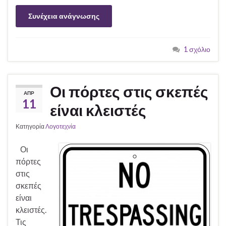
Συνέχεια ανάγνωσης
1 σχόλιο
Οι πόρτες στις σκεπές
ΑΠΡ
11
είναι κλειστές
Κατηγορία
Λογοτεχνία
Οι
πόρτες
στις
σκεπές
είναι
κλειστές.
Τις