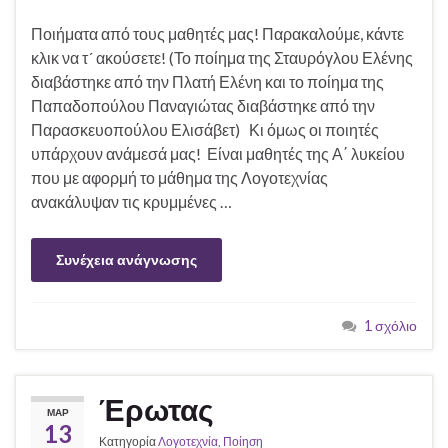
Ποιήματα από τους μαθητές μας! Παρακαλούμε, κάντε
κλικ να τ´ ακούσετε! (Το ποίημα της Σταυρόγλου Ελένης
διαβάστηκε από την Πλατή Ελένη και το ποίημα της
Παπαδοπούλου Παναγιώτας διαβάστηκε από την
Παρασκευοπούλου Ελισάβετ) Κι όμως οι ποιητές
υπάρχουν ανάμεσά μας! Είναι μαθητές της Α΄ λυκείου
που με αφορμή το μάθημα της Λογοτεχνίας
ανακάλυψαν τις κρυμμένες …
Συνέχεια ανάγνωσης
1 σχόλιο
Έρωτας
ΜΑΡ
13
Κατηγορία
Λογοτεχνία
,
Ποίηση