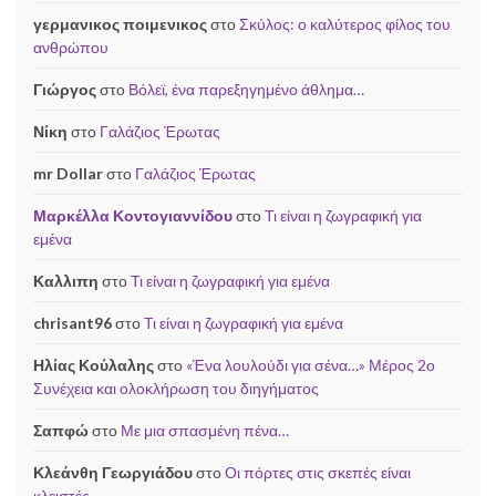
γερμανικος ποιμενικος
στο
Σκύλος: ο καλύτερος φίλος του
ανθρώπου
Γιώργος
στο
Βόλεϊ, ένα παρεξηγημένο άθλημα…
Νίκη
στο
Γαλάζιος Έρωτας
mr Dollar
στο
Γαλάζιος Έρωτας
Μαρκέλλα Κοντογιαννίδου
στο
Τι είναι η ζωγραφική για
εμένα
Καλλιπη
στο
Τι είναι η ζωγραφική για εμένα
chrisant96
στο
Τι είναι η ζωγραφική για εμένα
Ηλίας Κούλαλης
στο
«Ένα λουλούδι για σένα…» Μέρος 2ο
Συνέχεια και ολοκλήρωση του διηγήματος
Σαπφώ
στο
Με μια σπασμένη πένα…
Κλεάνθη Γεωργιάδου
στο
Οι πόρτες στις σκεπές είναι
κλειστές