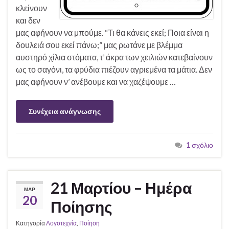
κλείνουν
και δεν
μας αφήνουν να μπούμε. “Τι θα κάνεις εκεί; Ποια είναι η
δουλειά σου εκεί πάνω;” μας ρωτάνε με βλέμμα
αυστηρό χίλια στόματα, τ’ άκρα των χειλιών κατεβαίνουν
ως το σαγόνι, τα φρύδια πιέζουν αγριεμένα τα μάτια. Δεν
μας αφήνουν ν’ ανέβουμε και να χαζέψουμε …
Συνέχεια ανάγνωσης
1 σχόλιο
21 Μαρτίου – Ημέρα
ΜΑΡ
20
Ποίησης
Κατηγορία
Λογοτεχνία
,
Ποίηση