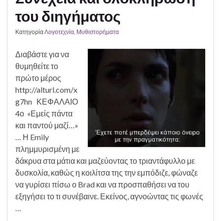
του διηγήματος
Κατηγορία
Λογοτεχνία
,
Μυθιστορήματα
Διαβάστε για να
θυμηθείτε το
πρώτο μέρος
http://alturl.com/x
g7hn ΚΕΦΑΛΑΙΟ
4ο «Εμείς πάντα
και παντού μαζί…»
… Η Emily
πλημμυρισμένη με
δάκρυα στα μάτια και μαζεύοντας το τριαντάφυλλο με
δυσκολία, καθώς η κοιλίτσα της την εμπόδιζε, φώναζε
να γυρίσει πίσω ο Brad και να προσπαθήσει να του
εξηγήσει το τι συνέβαινε. Εκείνος, αγνοώντας τις φωνές
…