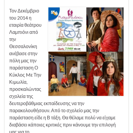
Τον Δεκέμβριο
του 2014 η
εταιρία θεάτρου
Λαμπιόνι από
την
Θεσσαλονίκη
ανέβασε στην
πόλη μας την
παράσταση Ο
Κύκλος Mε Την
Κιμωλία,
προσκαλώντας
σχολεία της
δευτεροβάθμιας εκπαίδευσης να την
παρακολουθήσουν. Από το σχολείο μας την
παράσταση είδε η Β τάξη. Θα θέλαμε πολύ να είχαμε
διαβάσει κάποιες κριτικές πριν κάνουμε την επιλογή
μας για το …