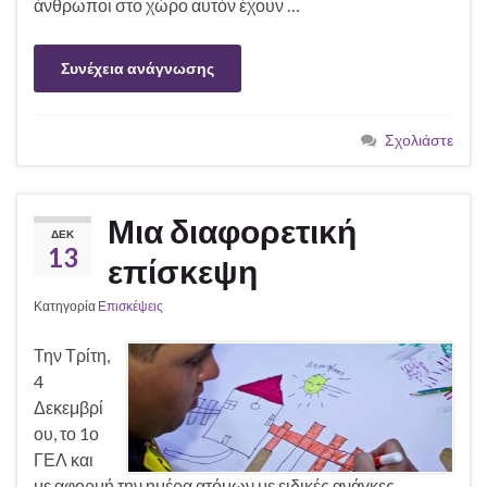
άνθρωποι στο χώρο αυτόν έχουν …
Συνέχεια ανάγνωσης
Σχολιάστε
Μια διαφορετική
ΔΕΚ
13
επίσκεψη
Κατηγορία
Επισκέψεις
Την Τρίτη,
4
Δεκεμβρί
ου, το 1ο
ΓΕΛ και
με αφορμή την ημέρα ατόμων με ειδικές ανάγκες,