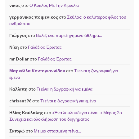
νικος
στο
Ο Κύκλος Mε Την Κιμωλία
γερμανικος ποιμενικος
στο
Σκύλος: ο καλύτερος φίλος του
ανθρώπου
Γιώργος
στο
Βόλεϊ, ένα παρεξηγημένο άθλημα…
Νίκη
στο
Γαλάζιος Έρωτας
mr Dollar
στο
Γαλάζιος Έρωτας
Μαρκέλλα Κοντογιαννίδου
στο
Τι είναι η ζωγραφική για
εμένα
Καλλιπη
στο
Τι είναι η ζωγραφική για εμένα
chrisant96
στο
Τι είναι η ζωγραφική για εμένα
Ηλίας Κούλαλης
στο
«Ένα λουλούδι για σένα…» Μέρος 2ο
Συνέχεια και ολοκλήρωση του διηγήματος
Σαπφώ
στο
Με μια σπασμένη πένα…