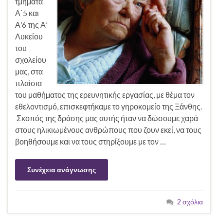
τμήματα
Α΄5 και
Α’6 της Α’
Λυκείου
του
σχολείου
μας, στα
πλαίσια
του μαθήματος της ερευνητικής εργασίας, με θέμα τον
εθελοντισμό, επισκεφτήκαμε το γηροκομείο της Ξάνθης.
Σκοπός της δράσης μας αυτής ήταν να δώσουμε χαρά
στους ηλικιωμένους ανθρώπους που ζουν εκεί, να τους
βοηθήσουμε και να τους στηρίξουμε με τον …
Συνέχεια ανάγνωσης
2 σχόλια