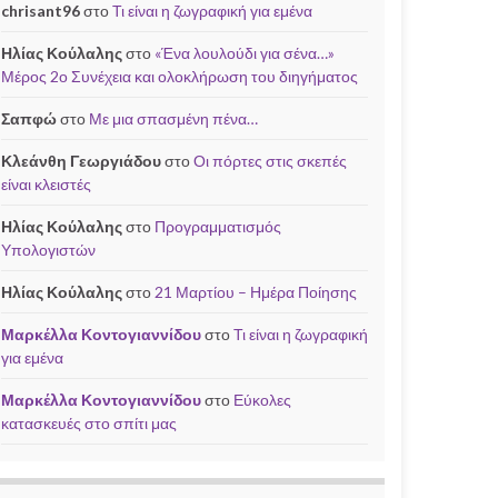
chrisant96
στο
Τι είναι η ζωγραφική για εμένα
Ηλίας Κούλαλης
στο
«Ένα λουλούδι για σένα…»
Μέρος 2ο Συνέχεια και ολοκλήρωση του διηγήματος
Σαπφώ
στο
Με μια σπασμένη πένα…
Κλεάνθη Γεωργιάδου
στο
Οι πόρτες στις σκεπές
είναι κλειστές
Ηλίας Κούλαλης
στο
Προγραμματισμός
Υπολογιστών
Ηλίας Κούλαλης
στο
21 Μαρτίου – Ημέρα Ποίησης
Μαρκέλλα Κοντογιαννίδου
στο
Τι είναι η ζωγραφική
για εμένα
Μαρκέλλα Κοντογιαννίδου
στο
Εύκολες
κατασκευές στο σπίτι μας