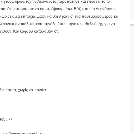
ακή τους, όμως, τύχη ο Λεονάρντο παραπάτησε και έπεσε από το
λπισμένη αποφάσισε να επιστρέψουν πίσω. Βάζοντας το Λεονάρντο
χωρίς καμία επιτυχία. Ξαφνικά βρέθηκαν σ’ ένα πανέμορφο μέρος και
ερόνικα ανακάλυψε ένα πηγάδι, όπου πήγε τον αδελφό της, για να
εχίσουν. Και ξάφνου κατάλαβαν ότι…
ι τίποτα, χωρίς να πονάει.
 του…>>
ικα, βρήκες το πηγάδι.>>