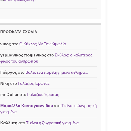
ΠΡΌΣΦΑΤΑ ΣΧΌΛΙΑ
νικος
στο
Ο Κύκλος Mε Την Κιμωλία
γερμανικος ποιμενικος
στο
Σκύλος: ο καλύτερος
φίλος του ανθρώπου
Γιώργος
στο
Βόλεϊ, ένα παρεξηγημένο άθλημα…
Νίκη
στο
Γαλάζιος Έρωτας
mr Dollar
στο
Γαλάζιος Έρωτας
Μαρκέλλα Κοντογιαννίδου
στο
Τι είναι η ζωγραφική
για εμένα
Καλλιπη
στο
Τι είναι η ζωγραφική για εμένα