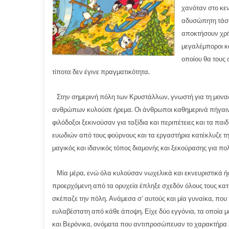
χανόταν στο κεν
αδυσώπητη τάση
αποκτήσουν χρήμ
μεγαλέμποροι κ
οποίου θα τους 
τίποτα δεν έγινε πραγματικότητα.
Στην σημερινή πόλη των Κρυστάλλων, γνωστή για τη μοναδ
ανθρώπων κυλούσε ήρεμα. Οι άνθρωποι καθημερινά πήγαιναν 
φιλόδοξοι ξεκινούσαν για ταξίδια και περιπέτειες και τα πα
ευωδιών από τους φούρνους και τα εργαστήρια κατέκλυζε τη
μαγικός και ιδανικός τόπος διαμονής και ξεκούρασης για πο
Μία μέρα, ενώ όλα κυλούσαν νωχελικά και εκνευριστικά ή
προερχόμενη από τα ορυχεία έπληξε σχεδόν όλους τους κατοί
σκέπαζε την πόλη. Ανάμεσα σ’ αυτούς και μία γυναίκα, που 
ευλαβέστατη από κάθε άποψη. Είχε δύο εγγόνια, τα οποία 
και Βερόνικα, ονόματα που αντιπροσώπευαν το χαρακτήρα 