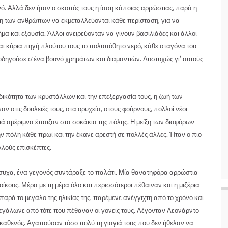
ό. Αλλά δεν ήταν ο σκοπός τους η ίαση κάποιας αρρώστιας, παρά η
 των ανθρώπων να εκμεταλλεύονται κάθε περίσταση, για να
α και εξουσία. Άλλοι ονειρεύονταν να γίνουν βασιλιάδες και άλλοι
αι κύρια πηγή πλούτου τους το πολυπόθητο νερό, κάθε σταγόνα του
οδηγούσε σ’ένα βουνό χρημάτων και διαμαντιών. Δυστυχώς γι’ αυτούς
ικότητα των κρυστάλλων και την επεξεργασία τους, η ζωή των
στις δουλειές τους, στα ορυχεία, στους φούρνους, πολλοί νέοι
ιδιά αμέριμνα έπαιζαν στα σοκάκια της πόλης. Η μείξη των διαφόρων
ν πόλη κάθε πρωί και την έκανε αρεστή σε πολλές άλλες. Ήταν ο πιο
λλούς επισκέπτες.
συχα, ένα γεγονός συντάραξε το παλάτι. Μία θανατηφόρα αρρώστια
κους. Μέρα με τη μέρα όλο και περισσότεροι πέθαιναν και η μιζέρια
παρά το μεγάλο της ηλικίας της, παρέμενε ανέγγιχτη από το χρόνο και
μεγάλωνε από τότε που πέθαναν οι γονείς τους. Λέγονταν Λεονάρντο
καθενός. Αγαπούσαν τόσο πολύ τη γιαγιά τους που δεν ήθελαν να