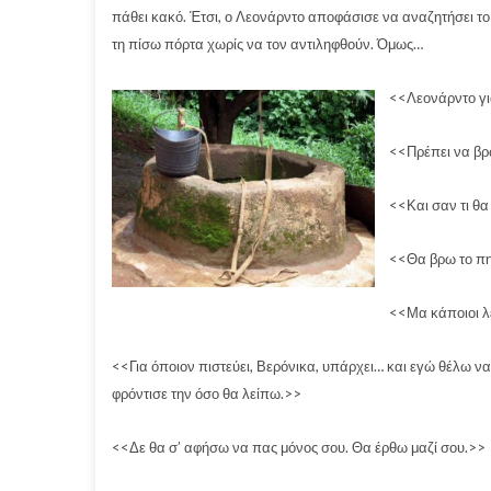
πάθει κακό. Έτσι, ο Λεονάρντο αποφάσισε να αναζητήσει τ
τη πίσω πόρτα χωρίς να τον αντιληφθούν. Όμως…
<<Λεονάρντο για
<<Πρέπει να βρω
<<Και σαν τι θα
<<Θα βρω το πη
<<Μα κάποιοι λ
<<Για όποιον πιστεύει, Βερόνικα, υπάρχει… και εγώ θέλω να
φρόντισε την όσο θα λείπω.>>
<<Δε θα σ’ αφήσω να πας μόνος σου. Θα έρθω μαζί σου.>>