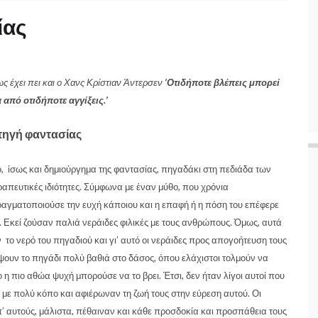
ίας
ς έχει πει και ο Χανς Κρίστιαν Άντερσεν
‘Οτιδήποτε βλέπεις μπορεί
 από οτιδήποτε αγγίξεις.’
πηγή φαντασίας
 ίσως και δημιούργημα της φαντασίας, πηγαδάκι στη πεδιάδα των
ραπευτικές ιδιότητες. Σύμφωνα με έναν μύθο, που χρόνια
αγματοποιούσε την ευχή κάποιου και η επαφή ή η πόση του επέφερε
 Εκεί ζούσαν παλιά νεράιδες φιλικές με τους ανθρώπους. Όμως, αυτά
το νερό του πηγαδιού και γι’ αυτό οι νεράιδες προς απογοήτευση τους
ψουν το πηγάδι πολύ βαθιά στο δάσος, όπου ελάχιστοι τολμού
ν να
η πιο αθώα ψυχή μπορούσε να το βρει. Έτσι, δεν ήταν λίγοι αυτοί που
με πολύ κόπο και αφιέρωναν τη ζωή τους στην εύρεση αυτού. Οι
’ αυτούς, μάλιστα, πέθαιναν και κάθε προσδοκία και προσπάθεια τους