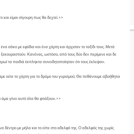
 και είμαι σίγουρη πως θα δεχτεί.>>
να σάκο με εφόδια και ένα χάρτη και άρχισαν το ταξίδι τους. Μετά
ξεκουραστούν. Κανένας, ωστόσο, από τους δύο δεν περίμενε και δε
πρωί τα παιδιά έκπληκτα συνειδητοποίησαν ότι τους έκλεψαν.
με ούτε το χάρτη για το δρόμο του γυρισμού; Θα πεθάνουμε αβοήθητοι
άμα γίνει αυτό όλα θα φτιάξουν.>>
δέντρο με μήλα και το είπε στο αδελφό της. Ο αδελφός της χωρίς