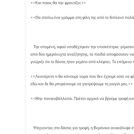
<<Και ποιος θα την φροντίζει;>>
<<Θα στείλω ένα γράμμα στη φίλη της από το διπλανό παλάτι
Την επομένη, αφού υποδέχτηκαν την επισκέπτρια, γέμισαν έ
από δύο ημερόνυχτα αναζήτησης, τα παιδιά αποφάσισαν να 
γνώριζε ότι το δάσος ήταν γεμάτο από κλέφτες. Το επόμενο 
<<Λεονάρντο τι θα κάνουμε τώρα που δεν έχουμε ούτε να φά
εδώ και δε θα μπορέσουμε να γιατρέψουμε τη γιαγιά μας.>>
<<Μην πανικοβάλλεσαι. Πρέπει αρχικά να βρούμε τροφή και 
Ψάχνοντας στο δάσος για τροφή, η Βερόνικα ανακάλυψε ένα 