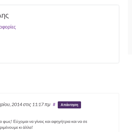
λης
οφορίες
αρίου, 2014
στις 11:17 πμ
#
Απάντηση
φως! Εύχομαι να γίνεις και αφηγήτρια και να σε
ιμένουμε κι άλλα!