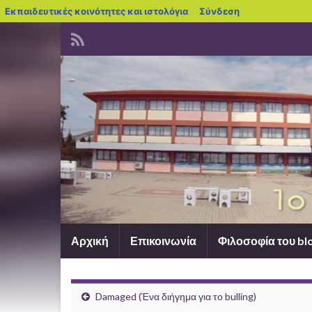
blogs.sch.gr
Εκπαιδευτικές κοινότητες και ιστολόγια
Σύνδεση
Αρχική
Επικοινωνία
Φιλοσοφία του bl
Damaged (Ένα διήγημα για το bulling)