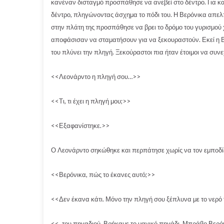
κανέναν δισταγμό προσπάθησε να ανεβεί στο δέντρο. Για κ
δέντρο, πληγώνοντας άσχημα το πόδι του. Η Βερόνικα απε
στην πλάτη της προσπάθησε να βρει το δρόμο του γυρισμού 
αποφάσισαν να σταματήσουν για να ξεκουραστούν. Εκεί η Β
του πλύνει την πληγή. Ξεκούραστοι πια ήταν έτοιμοι να συν
<<Λεονάρντο η πληγή σου…>>
<<Τι, τι έχει η πληγή μου;>>
<<Εξαφανίστηκε.>>
Ο Λεονάρντο σηκώθηκε και περπάτησε χωρίς να τον εμποδίζε
<<Βερόνικα, πώς το έκανες αυτό;>>
<<Δεν έκανα κάτι. Μόνο την πληγή σου ξέπλυνα με το νερό
<<..του πηγαδιού. Βρήκαμε το μαγικό πηγάδι. Μπράβο Βερόν