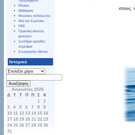
προγράμματα
Θέατρο
Μαθήματα
Μουσικές εκδηλώσεις
Νέα του Σχολείου
ΠΕΚ
Πρακτική άσκηση
φοιτητών
Συνέδρια-ημερίδες-
σεμινάρια
Συνεργασίες-Δίκτυα
Ιστορικό
Ιστορικό
Αναζήτηση
για:
Αύγουστος 2026
Δ
Τ
Τ
Π
Π
Σ
Κ
1
2
3
4
5
6
7
8
9
10
11
12
13
14
15
16
17
18
19
20
21
22
23
24
25
26
27
28
29
30
31