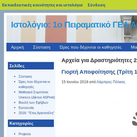
blogs.sch.gr
Εκπαιδευτικές κοινότητες και ιστολόγια
Σύνδεση
Ιστολόγιο: 1o Πειραματικό ΓΕΛ 
Αρχική
Σύσταση
Ώρες που δέχονται οι καθηγητές
Μα
Αρχεία για Δραστηριότητες 
Σελίδες
Γιορτή Αποφοίτησης (Τρίτη 1
Σύσταση
15 Ιουνίου 2018 από
Λάμπρος Πόλκας
Ώρες που δέχονται οι
καθηγητές
Μαθητικά Συμπόσια
Unesco (Δίκτυο ASPnet)
Βουλή των Εφήβων
Euroscola
2016: “Έτος Αριστοτέλη”
Kατηγορίες
Projects