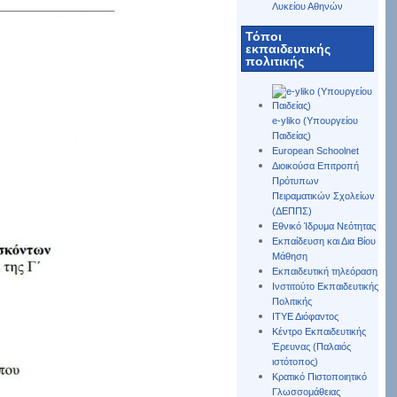
Λυκείου Αθηνών
Τόποι
εκπαιδευτικής
πολιτικής
e-yliko (Υπουργείου
Παιδείας)
European Schoolnet
Διοικούσα Επιτροπή
Πρότυπων
Πειραματικών Σχολείων
(ΔΕΠΠΣ)
Εθνικό Ίδρυμα Νεότητας
Εκπαίδευση και Δια Βίου
Μάθηση
Εκπαιδευτική τηλεόραση
Ινστιτούτο Εκπαιδευτικής
Πολιτικής
ΙΤΥΕ Διόφαντος
Κέντρο Εκπαιδευτικής
Έρευνας (Παλαιός
ιστότοπος)
Κρατικό Πιστοποιητικό
Γλωσσομάθειας