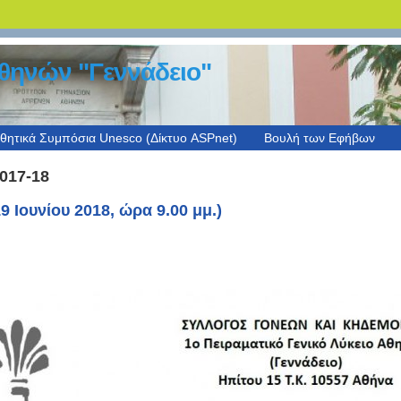
Αθηνών "Γεννάδειο"
θητικά Συμπόσια Unesco (Δίκτυο ASPnet)
Βουλή των Εφήβων
2017-18
9 Ιουνίου 2018, ώρα 9.00 μμ.)