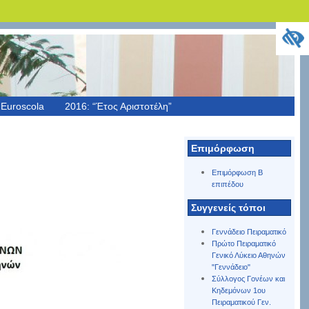
Euroscola
2016: “Έτος Αριστοτέλη”
Επιμόρφωση
Επιμόρφωση Β
επιπέδου
Συγγενείς τόποι
Γεννάδειο Πειραματικό
Πρώτο Πειραματικό
Γενικό Λύκειο Αθηνών
"Γεννάδειο"
Σύλλογος Γονέων και
Κηδεμόνων 1ου
Πειραματικού Γεν.