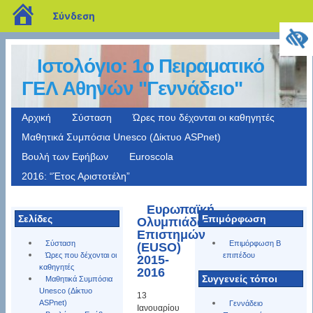
blogs.sch.gr
Σύνδεση
Ιστολόγιο: 1o Πειραματικό
ΓΕΛ Αθηνών "Γεννάδειο"
Αρχική
Σύσταση
Ώρες που δέχονται οι καθηγητές
Μαθητικά Συμπόσια Unesco (Δίκτυο ASPnet)
Βουλή των Εφήβων
Euroscola
2016: “Έτος Αριστοτέλη”
Ευρωπαϊκή
Σελίδες
Επιμόρφωση
Ολυμπιάδα
Επιστημών
Σύσταση
Επιμόρφωση Β
(EUSO)
Ώρες που δέχονται οι
επιπέδου
2015-
καθηγητές
2016
Συγγενείς τόποι
Μαθητικά Συμπόσια
Unesco (Δίκτυο
13
ASPnet)
Γεννάδειο
Ιανουαρίου