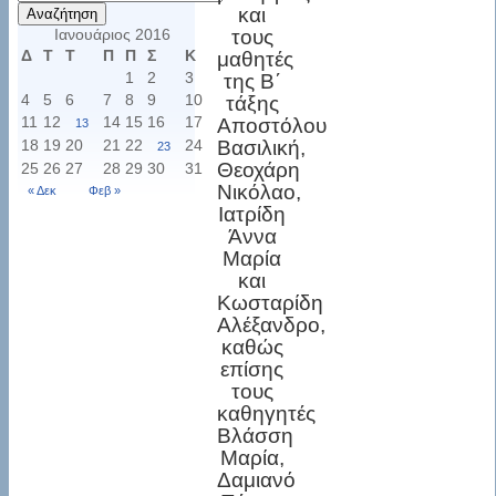
για:
και
Ιανουάριος 2016
τους
Δ
Τ
Τ
Π
Π
Σ
Κ
μαθητές
1
2
3
της Β΄
4
5
6
7
8
9
10
τάξης
11
12
14
15
16
17
Αποστόλου
13
18
19
20
21
22
24
Βασιλική,
23
Θεοχάρη
25
26
27
28
29
30
31
Νικόλαο,
« Δεκ
Φεβ »
Ιατρίδη
Άννα
Μαρία
και
Κωσταρίδη
Αλέξανδρο,
καθώς
επίσης
τους
καθηγητές
Βλάσση
Μαρία,
Δαμιανό