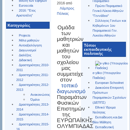
Βουλή των Εφήβων
Πειραματικό
2016 από
Euroscola
Πρώτο Πειραματικό
Λάμπρος
2016: “Έτος
Γενικό Λύκειο Αθηνών
Πόλκας
Αριστοτέλη”
"Γεννάδειο"
Σύλλογος Γονέων και
Kατηγορίες
Κηδεμόνων 1ου
Ομάδα
Πειραματικού Γεν.
των
Projects
Λυκείου Αθηνών
μαθητριών
Άθλα μαθητών
και
Τόποι
Αυτοαξιολόγηση
εκπαιδευτικής
μαθητών
Διαγωνισμοί
πολιτικής
Διαλέξεις
του
Διδακτική
σχολείου
Δραστηριότητες 2010-
μας
2011
συμμετείχε
e-yliko (Υπουργείου
Δραστηριότητες 2011-
Παιδείας)
στον
2012
European Schoolnet
τοπικό
Δραστηριότητες 2012-
Διοικούσα Επιτροπή
2013
διαγωνισμό
Πρότυπων
Ανακοινώσεις
Πειραμάτων
Πειραματικών Σχολείων
Όμιλοι
Φυσικών
(ΔΕΠΠΣ)
Δραστηριότητες 2013-
Επιστημών
Εθνικό Ίδρυμα
2014
Νεότητας
της
Δραστηριότητες 2014-
Εκπαίδευση και Δια
ΕΥΡΩΠΑΪΚΗΣ
2015
Βίου Μάθηση
Δραστηριότητες 2015-
ΟΛΥΜΠΙΑΔΑΣ
Εκπαιδευτική
16