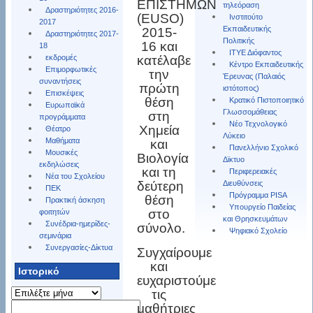
ΕΠΙΣΤΗΜΩΝ
τηλεόραση
Δραστηριότητες 2016-
(EUSO)
Ινστιτούτο
2017
Εκπαιδευτικής
2015-
Δραστηριότητες 2017-
Πολιτικής
16 και
18
ΙΤΥΕ Διόφαντος
εκδρομές
κατέλαβε
Κέντρο Εκπαιδευτικής
Επιμορφωτικές
την
Έρευνας (Παλαιός
συναντήσεις
πρώτη
ιστότοπος)
Επισκέψεις
θέση
Κρατικό Πιστοποιητικό
Ευρωπαϊκά
Γλωσσομάθειας
στη
προγράμματα
Νέο Τεχνολογικό
Χημεία
Θέατρο
Λύκειο
Μαθήματα
και
Πανελλήνιο Σχολικό
Μουσικές
Βιολογία
Δϊκτυο
εκδηλώσεις
και τη
Περιφερειακές
Νέα του Σχολείου
δεύτερη
Διευθύνσεις
ΠΕΚ
Πρόγραμμα PISA
θέση
Πρακτική άσκηση
Υπουργείο Παιδείας
στο
φοιτητών
και Θρησκευμάτων
Συνέδρια-ημερίδες-
σύνολο.
Ψηφιακό Σχολείο
σεμινάρια
Συνεργασίες-Δίκτυα
Συγχαίρουμε
και
Ιστορικό
ευχαριστούμε
Ιστορικό
τις
Αναζήτηση
μαθήτριες