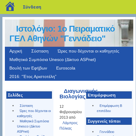
blogs.sch.gr
Σύνδεση
Ιστολόγιο: 1o Πειραματικό
ΓΕΛ Αθηνών "Γεννάδειο"
Αρχική
Σύσταση
Ώρες που δέχονται οι καθηγητές
Μαθητικά Συμπόσια Unesco (Δίκτυο ASPnet)
Βουλή των Εφήβων
Euroscola
2016: “Έτος Αριστοτέλη”
Διαγωνισμός
Σελίδες
Επιμόρφωση
Βιολογίας
Σύσταση
Επιμόρφωση Β
12
Ώρες που δέχονται οι
επιπέδου
Φεβρουαρίου
καθηγητές
2013 από
Συγγενείς τόποι
Μαθητικά Συμπόσια
Λάμπρος
Unesco (Δίκτυο
Πόλκας
ASPnet)
Γεννάδειο