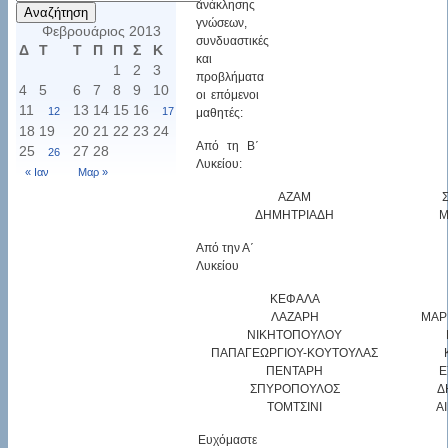
για:
ανάκλησης
γνώσεων,
Φεβρουάριος 2013
συνδυαστικές
Δ
Τ
Τ
Π
Π
Σ
Κ
και
1
2
3
προβλήματα
4
5
6
7
8
9
10
οι επόμενοι
11
13
14
15
16
12
17
μαθητές:
18
19
20
21
22
23
24
Από τη Β΄
25
27
28
26
Λυκείου:
« Ιαν
Μαρ »
ΑΖΑΜ
ΔΗΜΗΤΡΙΑΔΗ
Μ
Από την Α΄
Λυκείου
ΚΕΦΑΛΑ
ΛΑΖΑΡΗ
ΜΑΡ
ΝΙΚΗΤΟΠΟΥΛΟΥ
ΠΑΠΑΓΕΩΡΓΙΟΥ-ΚΟΥΤΟΥΛΑΣ
ΠΕΝΤΑΡΗ
Ε
ΣΠΥΡΟΠΟΥΛΟΣ
Δ
ΤΟΜΤΣΙΝΙ
Α
Ευχόμαστε