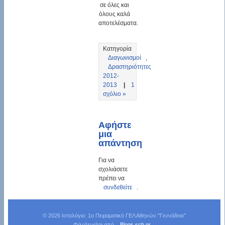
σε όλες και
όλους καλά
αποτελέσματα.
Κατηγορία
Διαγωνισμοί
,
Δραστηριότητες
2012-
2013
|
1
σχόλιο »
Αφήστε
μια
απάντηση
Για να
σχολιάσετε
πρέπει να
συνδεθείτε
.
© 2026 Ιστολόγιο: 1o Πειραματικό ΓΕΛ Αθηνών "Γεννάδειο"
Φιλοξενείται από
Blogs.sch.gr