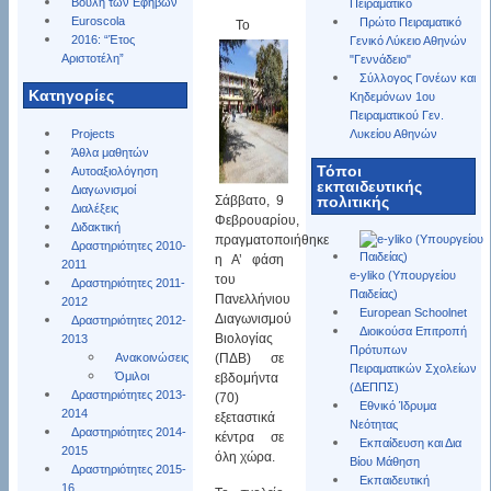
Βουλή των Εφήβων
Πειραματικό
Euroscola
Πρώτο Πειραματικό
Το
2016: “Έτος
Γενικό Λύκειο Αθηνών
Αριστοτέλη”
"Γεννάδειο"
Σύλλογος Γονέων και
Kατηγορίες
Κηδεμόνων 1ου
Πειραματικού Γεν.
Projects
Λυκείου Αθηνών
Άθλα μαθητών
Τόποι
Αυτοαξιολόγηση
εκπαιδευτικής
Διαγωνισμοί
Σάββατο, 9
πολιτικής
Διαλέξεις
Φεβρουαρίου,
Διδακτική
πραγματοποιήθηκε
Δραστηριότητες 2010-
η Α’ φάση
2011
e-yliko (Υπουργείου
του
Δραστηριότητες 2011-
Παιδείας)
Πανελλήνιου
2012
European Schoolnet
Διαγωνισμού
Δραστηριότητες 2012-
Διοικούσα Επιτροπή
Βιολογίας
2013
Πρότυπων
Ανακοινώσεις
(ΠΔΒ) σε
Πειραματικών Σχολείων
Όμιλοι
εβδομήντα
(ΔΕΠΠΣ)
Δραστηριότητες 2013-
(70)
Εθνικό Ίδρυμα
2014
εξεταστικά
Νεότητας
Δραστηριότητες 2014-
κέντρα σε
Εκπαίδευση και Δια
2015
όλη χώρα.
Βίου Μάθηση
Δραστηριότητες 2015-
Εκπαιδευτική
16