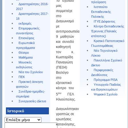
Το σχολείο
τηλεόραση
Δραστηριότητες 2016-
μας
Ινστιτούτο
2017
συμμετείχε
Εκπαιδευτικής
Δραστηριότητες 2017-
στο
Πολιτικής
18
Διαγωνισμό
ΙΤΥΕ Διόφαντος
εκδρομές
με
Κέντρο Εκπαιδευτικής
Επιμορφωτικές
αντιπροσωπεία
Έρευνας (Παλαιός
συναντήσεις
ιστότοπος)
9 μαθητών
Επισκέψεις
Κρατικό Πιστοποιητικό
και συνοδό
Ευρωπαϊκά
Γλωσσομάθειας
καθηγητή
προγράμματα
Νέο Τεχνολογικό
τον κ.
Θέατρο
Λύκειο
Κωσταρίδη
Μαθήματα
Πανελλήνιο Σχολικό
Παναγιώτη
Μουσικές
Δϊκτυο
εκδηλώσεις
(ΠΕ04)
Περιφερειακές
Νέα του Σχολείου
Βιολόγο
Διευθύνσεις
ΠΕΚ
στο
Πρόγραμμα PISA
Πρακτική άσκηση
εξεταστικό
Υπουργείο Παιδείας
φοιτητών
κέντρο του
και Θρησκευμάτων
Συνέδρια-ημερίδες-
ου
5
ΓΕΛ
Ψηφιακό Σχολείο
σεμινάρια
Ηλιούπολης.
Συνεργασίες-Δίκτυα
Διαγωνίστηκαν
Ιστορικό
γραπτώς σε
Ιστορικό
ερωτήσεις
Αναζήτηση
κατανόησης,