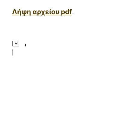
Λήψη αρχείου pdf
.