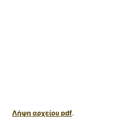
Λήψη αρχείου pdf
.