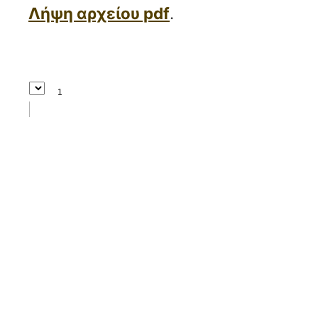
Λήψη αρχείου pdf
.