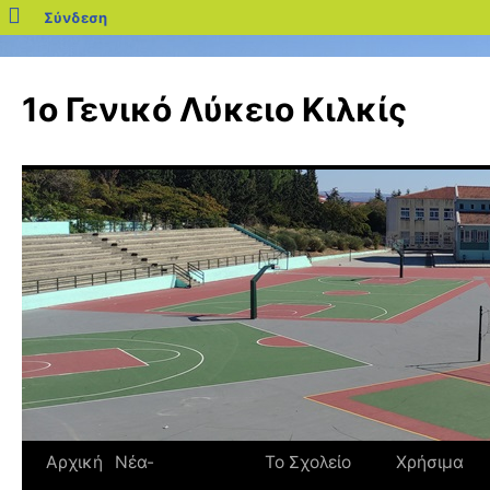
blogs.sch.gr
Σύνδεση
Μετάβαση
σε
1ο Γενικό Λύκειο Κιλκίς
περιεχόμενο
Αρχική
Νέα-
Το Σχολείο
Χρήσιμα