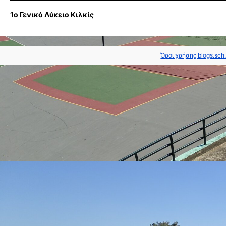
1ο Γενικό Λύκειο Κιλκίς
Όροι χρήσης blogs.sch.