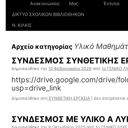
Ανακοινώσεις
Μας
Έντυπα
ΔΙΚΤΥΟ ΣΧΟΛΙΚΩΝ ΒΙΒΛΙΟΘΗΚΩΝ
Ν. ΚΙΛΚΙΣ
Υλικό Μαθημά
Αρχείο κατηγορίας
ΣΥΝΔΕΣΜΟΣ ΣΥΝΘΕΤΙΚΗΣ Ε
Δημοσιεύθηκε την
10 Φεβρουαρίου 2026
από
1ο ΓΕΝΙΚΟ ΛΥ
https://drive.google.com/driv
usp=drive_link
Δημοσιεύθηκε στη
ΣΥΝΘΕΤΙΚΗ ΕΡΓΑΣΙΑ
|
Δεν επιτρέπεται
ΣΥΝΔΕΣΜΟΣ ΜΕ ΥΛΙΚΟ Α Λ
Δημοσιεύθηκε την
8 Οκτωβρίου 2025
από
1ο ΓΕΝΙΚΟ ΛΥΚΕ