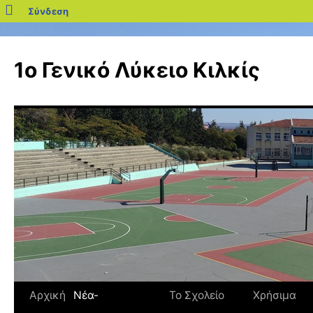
blogs.sch.gr
Σύνδεση
Μετάβαση
σε
1ο Γενικό Λύκειο Κιλκίς
περιεχόμενο
Αρχική
Νέα-
Το Σχολείο
Χρήσιμα