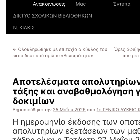
Ανακοινώσεις
Μας
Έντυπα
ΔΙΚΤΥΟ ΣΧΟΛΙΚΩΝ ΒΙΒΛΙΟΘΗΚΩΝ
Ν. ΚΙΛΚΙΣ
←
Ολοκληρώθηκε με επιτυχία ο κύκλος του
Ώρες άφιξη
εκπαιδευτικού ομίλου «Βιωσιμότητα»
που μετ
Αποτελέσματα απολυτηρίων
τάξης και αναβαθμολόγηση
δοκιμίων
Δημοσιεύθηκε την
25 Μαΐου 2026
από
1ο ΓΕΝΙΚΟ ΛΥΚΕΙΟ Κ
Η ημερομηνία έκδοσης των απο
απολυτηρίων εξετάσεων των μαθ
τάξης είναι η Τετάρτη 27 Μαΐου 