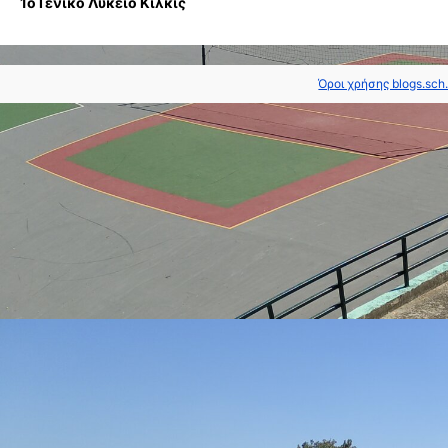
1ο Γενικό Λύκειο Κιλκίς
Όροι χρήσης blogs.sch.