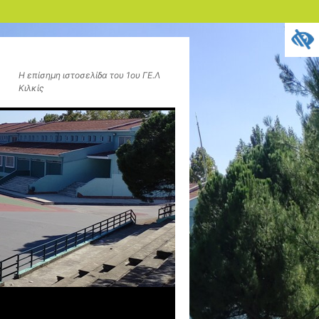
Η επίσημη ιστοσελίδα του 1ου ΓΕ.Λ
Κιλκίς