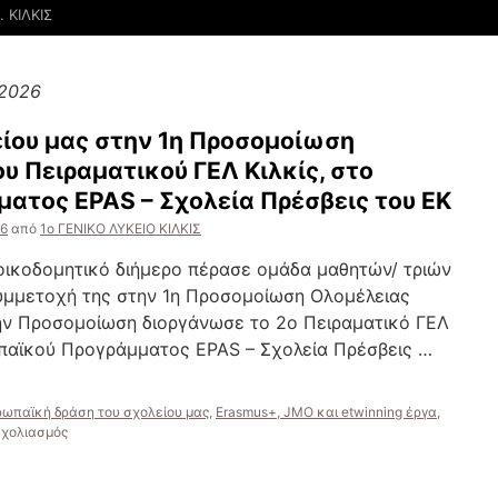
 ΚΙΛΚΙΣ
 2026
ίου μας στην 1η Προσομοίωση
υ Πειραματικού ΓΕΛ Κιλκίς, στο
ματος EPAS – Σχολεία Πρέσβεις του ΕΚ
26
από
1ο ΓΕΝΙΚΟ ΛΥΚΕΙΟ ΚΙΛΚΙΣ
οικοδομητικό διήμερο πέρασε ομάδα μαθητών/ τριών
συμμετοχή της στην 1η Προσομοίωση Ολομέλειας
ην Προσομοίωση διοργάνωσε το 2ο Πειραματικό ΓΕΛ
ρωπαϊκού Προγράμματος EPAS – Σχολεία Πρέσβεις …
υρωπαϊκή δράση του σχολείου μας
,
Erasmus+, JMO και etwinning έργα
,
στο
σχολιασμός
Συμμετοχή
του
σχολείου