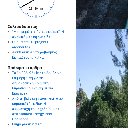
Σελιδοδείκτες
"Μια φορά και ένα…σκολειό" Η
σχολική μας εφημερίδα
Our Erasmus+ projects –
argonautes
Διεύθυνση Δευτεροβάθμιας
Εκπαίδευσης Κιλκίς
Πρόσφατα άρθρα
Το 1ο ΓΕΛ Κιλκίς στο Δουβλίνο:
Επιμόρφωση για τη
Δημοκρατική Ζωή στην
Ευρωπαϊκή Ένωση μέσω
Erasmus+
Από τη βιώσιμη ναυπηγική στις
ευρωπαϊκές αξίες: Η
συμμετοχή του σχολείου μας
στο Monaco Energy Boat
Challenge
Ενημέρωση για την