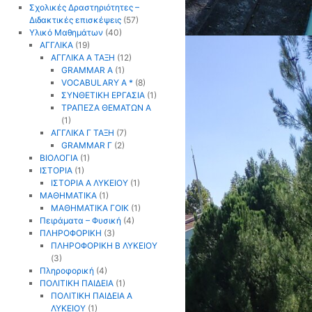
Σχολικές Δραστηριότητες –
Διδακτικές επισκέψεις
(57)
Υλικό Μαθημάτων
(40)
ΑΓΓΛΙΚΑ
(19)
ΑΓΓΛΙΚΑ Α ΤΑΞΗ
(12)
GRAMMAR A
(1)
VOCABULARY A *
(8)
ΣΥΝΘΕΤΙΚΗ ΕΡΓΑΣΙΑ
(1)
ΤΡΑΠΕΖΑ ΘΕΜΑΤΩΝ Α
(1)
ΑΓΓΛΙΚΑ Γ ΤΑΞΗ
(7)
GRAMMAR Γ
(2)
ΒΙΟΛΟΓΙΑ
(1)
ΙΣΤΟΡΙΑ
(1)
ΙΣΤΟΡΙΑ Α ΛΥΚΕΙΟΥ
(1)
ΜΑΘΗΜΑΤΙΚΑ
(1)
ΜΑΘΗΜΑΤΙΚΑ ΓΟΙΚ
(1)
Πειράματα – Φυσική
(4)
ΠΛΗΡΟΦΟΡΙΚΗ
(3)
ΠΛΗΡΟΦΟΡΙΚΗ Β ΛΥΚΕΙΟΥ
(3)
Πληροφορική
(4)
ΠΟΛΙΤΙΚΗ ΠΑΙΔΕΙΑ
(1)
ΠΟΛΙΤΙΚΗ ΠΑΙΔΕΙΑ Α
ΛΥΚΕΙΟΥ
(1)