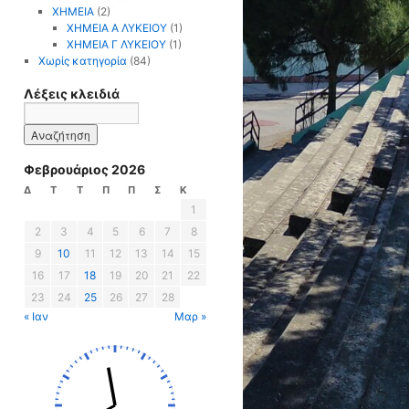
ΧΗΜΕΙΑ
(2)
ΧΗΜΕΙΑ Α ΛΥΚΕΙΟΥ
(1)
ΧΗΜΕΙΑ Γ ΛΥΚΕΙΟΥ
(1)
Χωρίς κατηγορία
(84)
Λέξεις κλειδιά
Φεβρουάριος 2026
Δ
Τ
Τ
Π
Π
Σ
Κ
1
2
3
4
5
6
7
8
9
10
11
12
13
14
15
16
17
18
19
20
21
22
23
24
25
26
27
28
« Ιαν
Μαρ »