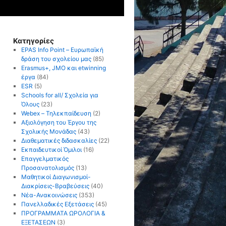
Κατηγορίες
EPAS Info Point – Ευρωπαϊκή
δράση του σχολείου μας
(85)
Erasmus+, JMO και etwinning
έργα
(84)
ESR
(5)
Schools for all/ Σχολεία για
Όλους
(23)
Webex – Τηλεκπαίδευση
(2)
Αξιολόγηση του Έργου της
Σχολικής Μονάδας
(43)
Διαθεματικές διδασκαλίες
(22)
Εκπαιδευτικοί Όμιλοι
(16)
Επαγγελματικός
Προσανατολισμός
(13)
Μαθητικοί Διαγωνισμοί-
Διακρίσεις-Βραβεύσεις
(40)
Νέα-Ανακοινώσεις
(353)
Πανελλαδικές Εξετάσεις
(45)
ΠΡΟΓΡΑΜΜΑΤΑ ΩΡΟΛΟΓΙΑ &
ΕΞΕΤΑΣΕΩΝ
(3)