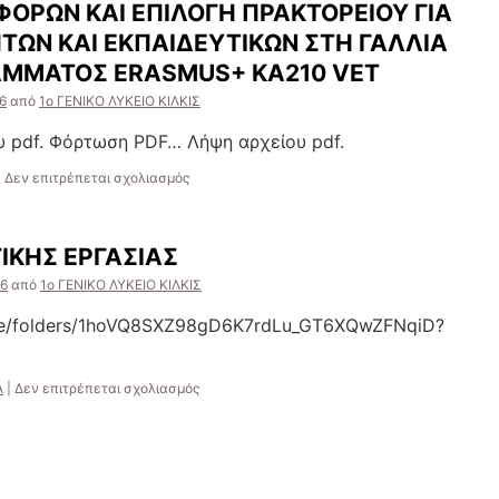
ΟΡΩΝ ΚΑΙ ΕΠΙΛΟΓΗ ΠΡΑΚΤΟΡΕΙΟΥ ΓΙΑ
μας
στην
ΤΩΝ ΚΑΙ ΕΚΠAΙΔΕΥΤΙΚΩΝ ΣΤΗ ΓΑΛΛΙΑ
1η
ΑΜΜΑΤΟΣ ERASMUS+ KA210 VET
Προσομοίωση
Ολομέλειας
6
από
1ο ΓΕΝΙΚΟ ΛΥΚΕΙΟ ΚΙΛΚΙΣ
ΕΚ
του
 pdf. Φόρτωση PDF… Λήψη αρχείου pdf.
2ου
Πειραματικού
στο
|
Δεν επιτρέπεται σχολιασμός
ΓΕΛ
ΑΠΟΣΦΡΑΓΙΣΗ
Κιλκίς,
ΠΡΟΣΦΟΡΩΝ
στο
ΚΑΙ
ΙΚΗΣ ΕΡΓΑΣΙΑΣ
πλαίσιο
ΕΠΙΛΟΓΗ
του
ΠΡΑΚΤΟΡΕΙΟΥ
26
από
1ο ΓΕΝΙΚΟ ΛΥΚΕΙΟ ΚΙΛΚΙΣ
προγράμματος
ΓΙΑ
EPAS
ΚΙΝΗΤΙΚΟΤΗΤΑ
rive/folders/1hoVQ8SXZ98gD6K7rdLu_GT6XQwZFNqiD?
–
ΜΑΘΗΤΩΝ
Σχολεία
ΚΑΙ
Πρέσβεις
ΕΚΠAΙΔΕΥΤΙΚΩΝ
στο
Α
|
Δεν επιτρέπεται σχολιασμός
του
ΣΤΗ
ΣΥΝΔΕΣΜΟΣ
ΕΚ
ΓΑΛΛΙΑ
ΣΥΝΘΕΤΙΚΗΣ
ΣΤΑ
ΕΡΓΑΣΙΑΣ
ΠΛΑΙΣΙΑ
ΠΡΟΓΡΑΜΜΑΤΟΣ
ERASMUS+