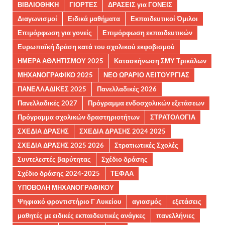
ΒΙΒΛΙΟΘΗΚΗ
ΓΙΟΡΤΕΣ
ΔΡΑΣΕΙΣ για ΓΟΝΕΙΣ
Διαγωνισμοί
Ειδικά μαθήματα
Εκπαιδευτικοί Όμιλοι
Επιμόρφωση για γονείς
Επιμόρφωση εκπαιδευτικών
Ευρωπαϊκή δράση κατά του σχολικού εκφοβισμού
ΗΜΕΡΑ ΑΘΛΗΤΙΣΜΟΥ 2025
Κατασκήνωση ΣΜΥ Τρικάλων
ΜΗΧΑΝΟΓΡΑΦΙΚΟ 2025
ΝΕΟ ΩΡΑΡΙΟ ΛΕΙΤΟΥΡΓΙΑΣ
ΠΑΝΕΛΛΑΔΙΚΕΣ 2025
Πανελλαδικές 2026
Πανελλαδικές 2027
Πρόγραμμα ενδοσχολικών εξετάσεων
Πρόγραμμα σχολικών δραστηριοτήτων
ΣΤΡΑΤΟΛΟΓΙΑ
ΣΧΕΔΙΑ ΔΡΑΣΗΣ
ΣΧΕΔΙΑ ΔΡΑΣΗΣ 2024 2025
ΣΧΕΔΙΑ ΔΡΑΣΗΣ 2025 2026
Στρατιωτικές Σχολές
Συντελεστές βαρύτητας
Σχέδιο δράσης
Σχέδιο δράσης 2024-2025
ΤΕΦΑΑ
ΥΠΟΒΟΛΗ ΜΗΧΑΝΟΓΡΑΦΙΚΟΥ
Ψηφιακό φροντιστήριο Γ Λυκείου
αγιασμός
εξετάσεις
μαθητές με ειδικές εκπαιδευτικές ανάγκες
πανελλήνιες