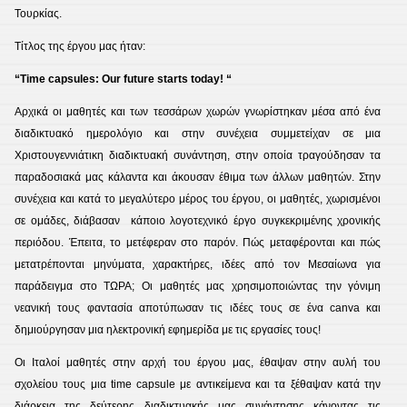
Τουρκίας.
Τίτλος της έργου μας ήταν:
“Time capsules: Our future starts today!
“
Αρχικά οι μαθητές και των τεσσάρων χωρών γνωρίστηκαν μέσα από ένα
διαδικτυακό ημερολόγιο και στην συνέχεια συμμετείχαν σε μια
Χριστουγεννιάτικη διαδικτυακή συνάντηση, στην οποία τραγούδησαν τα
παραδοσιακά μας κάλαντα και άκουσαν έθιμα των άλλων μαθητών. Στην
συνέχεια και κατά το μεγαλύτερο μέρος του έργου, οι μαθητές, χωρισμένοι
σε ομάδες, διάβασαν κάποιο λογοτεχνικό έργο συγκεκριμένης χρονικής
περιόδου. Έπειτα, το μετέφεραν στο παρόν. Πώς μεταφέρονται και πώς
μετατρέπονται μηνύματα, χαρακτήρες, ιδέες από τον Μεσαίωνα για
παράδειγμα στο ΤΩΡΑ; Οι μαθητές μας χρησιμοποιώντας την γόνιμη
νεανική τους φαντασία αποτύπωσαν τις ιδέες τους σε ένα canva και
δημιούργησαν μια ηλεκτρονική εφημερίδα με τις εργασίες τους!
Οι Ιταλοί μαθητές στην αρχή του έργου μας, έθαψαν στην αυλή του
σχολείου τους μια time capsule με αντικείμενα και τα ξέθαψαν κατά την
διάρκεια της δεύτερης διαδικτυακής μας συνάντησης κάνοντας τις