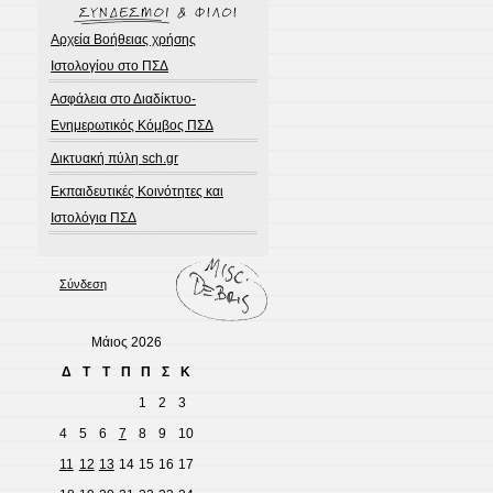
Αρχεία Βοήθειας χρήσης
Ιστολογίου στο ΠΣΔ
Ασφάλεια στο Διαδίκτυο-
Ενημερωτικός Κόμβος ΠΣΔ
Δικτυακή πύλη sch.gr
Εκπαιδευτικές Κοινότητες και
Ιστολόγια ΠΣΔ
Σύνδεση
Μάιος 2026
Δ
Τ
Τ
Π
Π
Σ
Κ
1
2
3
4
5
6
7
8
9
10
11
12
13
14
15
16
17