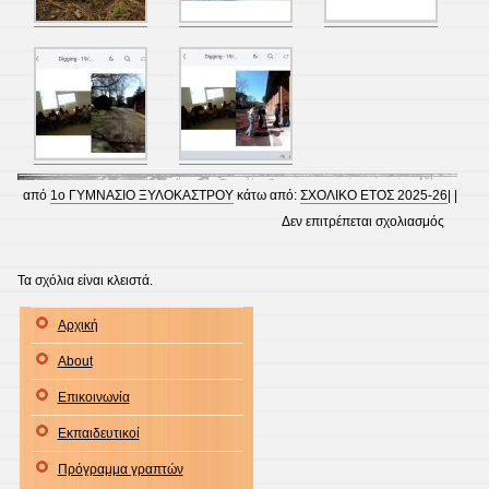
από
1ο ΓΥΜΝΑΣΙΟ ΞΥΛΟΚΑΣΤΡΟΥ
κάτω από:
ΣΧΟΛΙΚΟ ΕΤΟΣ 2025-26
| |
στο
Δεν επιτρέπεται σχολιασμός
E-
twinnin
Τα σχόλια είναι κλειστά.
2025-
Αρχική
2026
About
Επικοινωνία
Εκπαιδευτικοί
Πρόγραμμα γραπτών