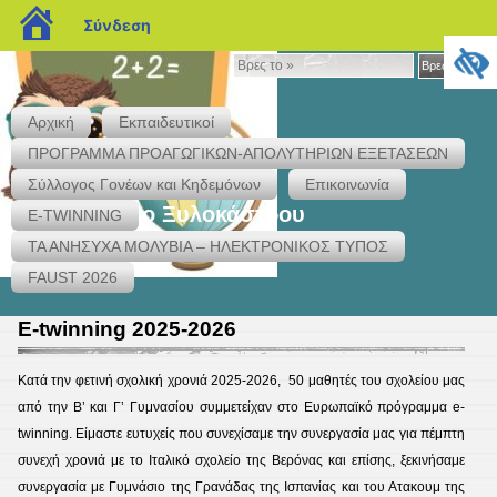
blogs.sch.gr
Σύνδεση
Βρες
Βρες το »
το
»
Αρχική
Εκπαιδευτικοί
ΠΡΟΓΡΑΜΜΑ ΠΡΟΑΓΩΓΙΚΩΝ-ΑΠΟΛΥΤΗΡΙΩΝ ΕΞΕΤΑΣΕΩΝ
Σύλλογος Γονέων και Κηδεμόνων
Επικοινωνία
1ο Γυμνάσιο Ξυλοκάστρου
E-TWINNING
Επιμέλεια Ιστολογίου: Αλεξία Γκράβα ΠΕ 86
ΤΑ ΑΝΗΣΥΧΑ ΜΟΛΥΒΙΑ – ΗΛΕΚΤΡΟΝΙΚΟΣ ΤΥΠΟΣ
FAUST 2026
E-twinning 2025-2026
Κατά την φετινή σχολική χρονιά 2025-2026, 50 μαθητές του σχολείου μας
από την Β’ και Γ’ Γυμνασίου συμμετείχαν στο Ευρωπαϊκό πρόγραμμα e-
twinning. Είμαστε ευτυχείς που συνεχίσαμε την συνεργασία μας για πέμπτη
συνεχή χρονιά με το Ιταλικό σχολείο της Βερόνας και επίσης, ξεκινήσαμε
συνεργασία με Γυμνάσιο της Γρανάδας της Ισπανίας και του Ατακουμ της