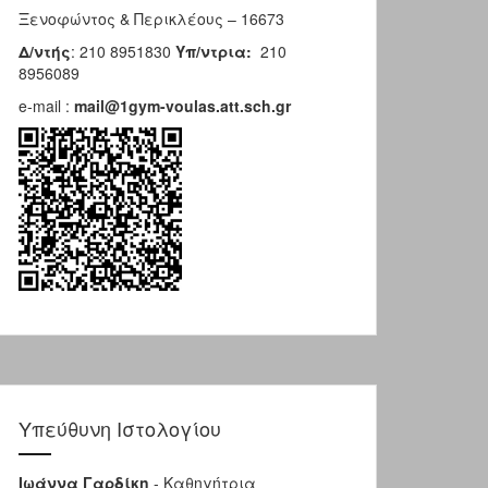
Ξενοφώντος & Περικλέους – 16673
Δ/ντής
: 210 8951830
Υπ/ντρια:
210
8956089
e-mail :
mail@1gym-voulas.att.sch.gr
Υπεύθυνη Ιστολογίου
Ιωάννα Γαρδίκη
- Καθηγήτρια