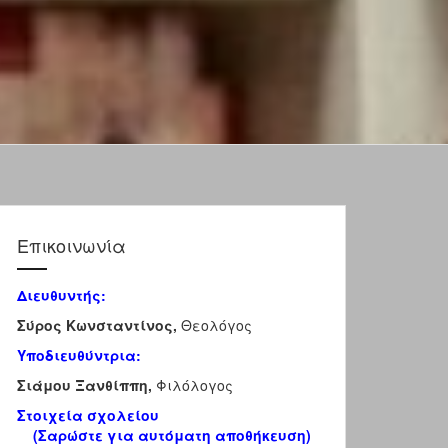
Επικοινωνία
Διευθυντής:
Σύρος Κωνσταντίνος,
Θεολόγος
Υποδιευθύντρια:
Σιάμου Ξανθίππη,
Φιλόλογος
Στοιχεία σχολείου
(Σαρώστε για αυτόματη αποθήκευση)