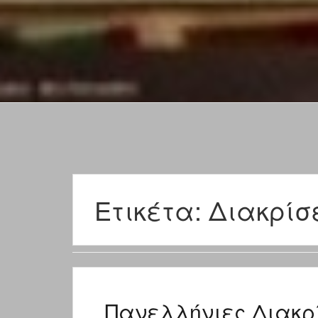
Ετικέτα:
Διακρίσ
Πανελλήνιες Διακρί