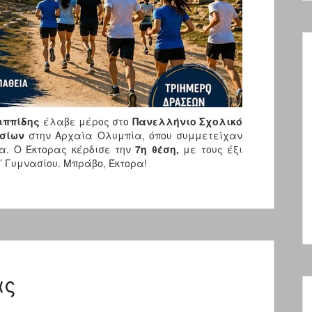
ιππίδης
έλαβε μέρος στο
Πανελλήνιο Σχολικό
σίων
στην Αρχαία Ολυμπία, όπου συμμετείχαν
α. Ο Έκτορας κέρδισε την
7η θέση,
με τους έξι
Γ’ Γυμνασίου. Μπράβο, Έκτορα!
ας