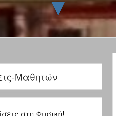
▼
εις-Μαθητών
σεις στη Φυσική!