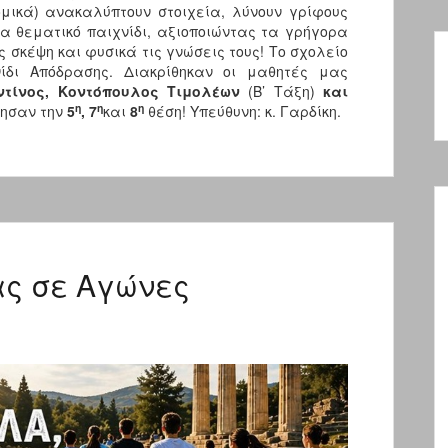
ομικά) ανακαλύπτουν στοιχεία, λύνουν γρίφους
 θεματικό παιχνίδι, αξιοποιώντας τα γρήγορα
ς σκέψη και φυσικά τις γνώσεις τους! Το σχολείο
ίδι Απόδρασης. Διακρίθηκαν οι μαθητές μας
ντίνος, Κοντόπουλος Τιμολέων
(Β’ Τάξη)
και
η
η
η
τησαν την
5
, 7
και
8
θέση! Υπεύθυνη: κ. Γαρδίκη.
ας σε Αγώνες