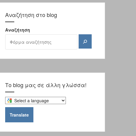
Αναζήτηση στο blog
Αναζήτηση
Αναζήτηση
Το blog μας σε άλλη γλώσσα!
Select
a
language
Translate
to
translate
this