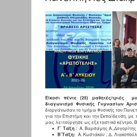
..
Είκοσι πέντε (25) μαθητές/τριές μ
διαγωνισμό Φυσικής Γυμνασίων Αρισ
διοργάνωσαν το τμήμα Φυσικής του Πανεπ
για την Επιστήμη και την Εκπαίδευση, με 
μας λειτούργησε ως εξεταστικό κέντρο. 
Γ΄ Τάξη
: Α. Βαρσάμης Α.,Δογορίτης ,
Β΄Τάξη:
Α. Κωστάκου , Δ. Λιακοπούλ