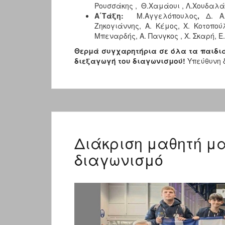
Ρουσσάκης , Θ.Χαμάουι , Λ.Χουδαλά
Α΄Τάξη:
Μ.Αγγελόπουλος
,
Δ. Α
Ζηκογιάννης, Α. Κέμος, Χ. Κοτοπού
Μπεναρδής, Α. Πανγκος , Χ. Σκαρή, Ε
Θερμά συγχαρητήρια σε όλα τα παιδιά
διεξαγωγή του διαγωνισμού!
Υπεύθυνη δ
Διάκριση μαθητή μ
διαγωνισμό