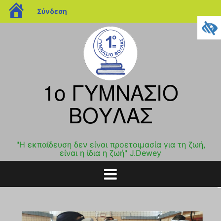
blogs.sch.gr
Σύνδεση
Μετάβαση
σε
περιεχόμενο
1o ΓΥΜΝΑΣΙΟ
ΒΟΥΛΑΣ
"Η εκπαίδευση δεν είναι προετοιμασία για τη ζωή,
είναι η ίδια η ζωή" J.Dewey