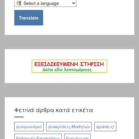
Select
a
language
Translate
to
translate
this
page
Φετινά άρθρα κατά ετικέτα
Διαγωνισμοί
Διακρίσεις-Μαθητών
Δράσεις!
Εκδρομές-Επισκέψεις
Ενημέρωση