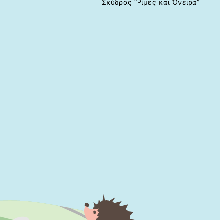
Σκύδρας “Ρίμες και Όνειρα”