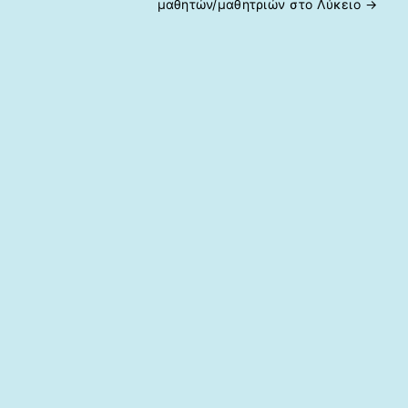
μαθητών/μαθητριών στο Λύκειο
→