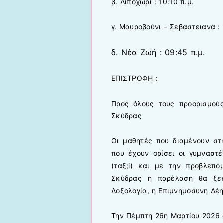
β. Λιποχώρι : 10:10 π.μ.
γ. Μαυροβούνι – Σεβαστειανά : 
δ. Νέα Ζωή : 09:45 π.μ.
ΕΠΙΣΤΡΟΦΗ :
Προς όλους τους προορισμούς
Σκύδρας
Οι μαθητές που διαμένουν στ
που έχουν ορίσει οι γυμναστέ
(ταξ;i) και με την προβλεπ
Σκύδρας η παρέλαση θα ξεκ
Δοξολογία, η Επιμνημόσυνη Δέ
Την Πέμπτη 26η Μαρτίου 2026 όλ