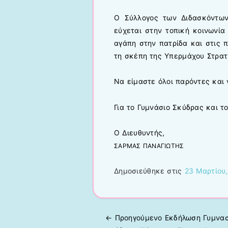
Ο Σύλλογος των Διδασκόντων
εύχεται στην τοπική κοινωνία
αγάπη στην πατρίδα και στις π
τη σκέπη της Υπερμάχου Στρατ
Να είμαστε όλοι παρόντες και
Για το Γυμνάσιο Σκύδρας και τ
Ο Διευθυντής,
ΣΑΡΜΑΣ ΠΑΝΑΓΙΩΤΗΣ
Δημοσιεύθηκε στις
23 Μαρτίου
← Προηγούμενo
Eκδήλωση Γυμνασ
Πλοήγηση άρθρων