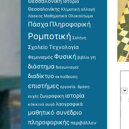
Θεσσαλονίκη
Ιστορία
Θεσσαλονίκης
Κλιματική αλλαγή
Λάσκος
Μαθηματικά
Ολοκαύτωμα
Πάσχα
Πληροφορική
Ρομποτική
Σελήνη
Σχολείο
Τεχνολογία
Φυσική
Φεμινισμός
γη
βιβλία
διάστημα
διαγωνισμοί
διαδίκτυο
εκπαίδευση
επιστήμες
εργασία. δράση
ιστορία
ζωγραφικη
ευχές
λαογραφικά
κόκκινα αυγά
μαθητικό συνέδριο
πληροφορικής
περιβάλλον