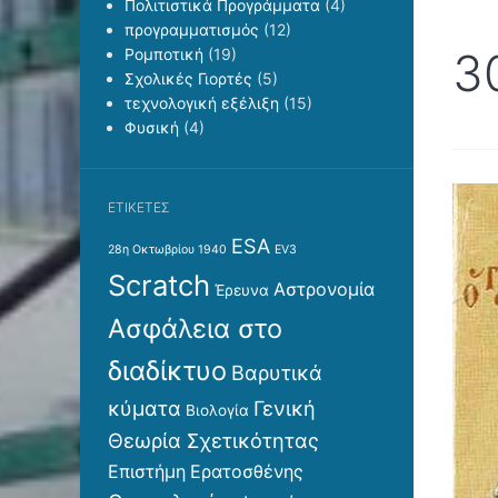
Πολιτιστικά Προγράμματα
(4)
προγραμματισμός
(12)
3
Ρομποτική
(19)
Σχολικές Γιορτές
(5)
τεχνολογική εξέλιξη
(15)
Φυσική
(4)
ΕΤΙΚΈΤΕΣ
ESA
28η Οκτωβρίου 1940
EV3
Scratch
Αστρονομία
Έρευνα
Ασφάλεια στο
διαδίκτυο
Βαρυτικά
κύματα
Γενική
Βιολογία
Θεωρία Σχετικότητας
Επιστήμη
Ερατοσθένης