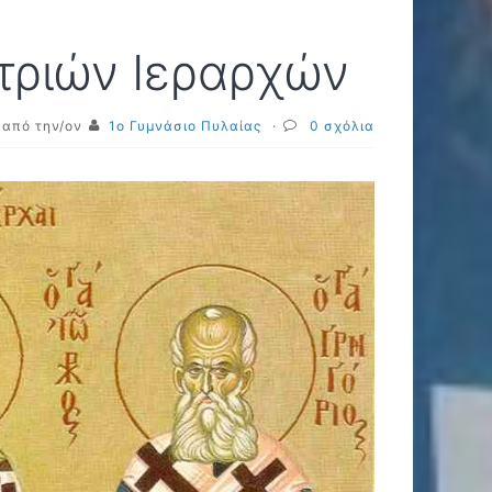
 τριών Ιεραρχών
από την/ον
1ο Γυμνάσιο Πυλαίας
·
0 σχόλια