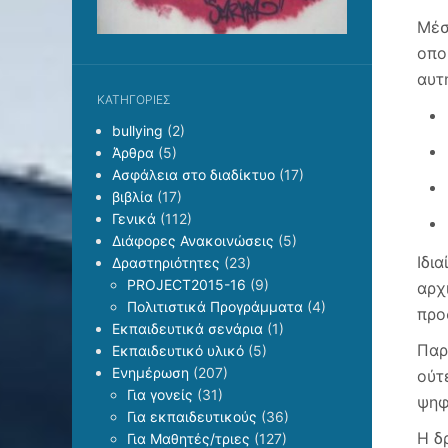
Μέσ
οπο
αυτ
KΑΤΗΓΟΡΊΕΣ
bullying
(2)
Άρθρα
(5)
Ασφάλεια στο διαδίκτυο
(17)
βιβλία
(17)
Γενικά
(112)
Διάφορες Ανακοινώσεις
(5)
Ιδι
Δραστηριότητες
(23)
PROJECT2015-16
(9)
αρχ
Πολιτιστικά Προγράμματα
(4)
προ
Εκπαιδευτικά σενάρια
(1)
Παρ
Εκπαιδευτικό υλικό
(5)
Ενημέρωση
(207)
ούτ
Για γονείς
(31)
ψηφ
Για εκπαιδευτικούς
(36)
Η δ
Για Μαθητές/τριες
(127)