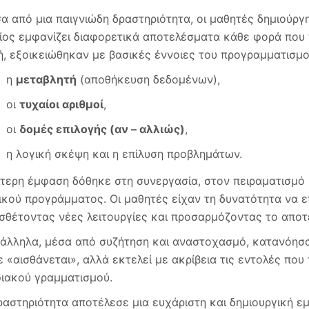
α από μια παιγνιώδη δραστηριότητα, οι μαθητές δημιούρ
ίος εμφανίζει διαφορετικά αποτελέσματα κάθε φορά που π
ή, εξοικειώθηκαν με βασικές έννοιες του προγραμματισμο
η
μεταβλητή
(αποθήκευση δεδομένων),
οι
τυχαίοι αριθμοί
,
οι
δομές επιλογής (αν – αλλιώς)
,
η λογική σκέψη και η επίλυση προβλημάτων.
αίτερη έμφαση δόθηκε στη συνεργασία, στον πειραματισμό 
ικού προγράμματος. Οι μαθητές είχαν τη δυνατότητα να 
σθέτοντας νέες λειτουργίες και προσαρμόζοντας το αποτέ
άλληλα, μέσα από συζήτηση και αναστοχασμό, κατανόησα
ε «αισθάνεται», αλλά εκτελεί με ακρίβεια τις εντολές που
ιακού γραμματισμού.
ραστηριότητα αποτέλεσε μια ευχάριστη και δημιουργική εμ