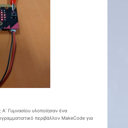
ς Α΄ Γυμνασίου υλοποίησαν ένα
ρογραμματιστικό περιβάλλον MakeCode για