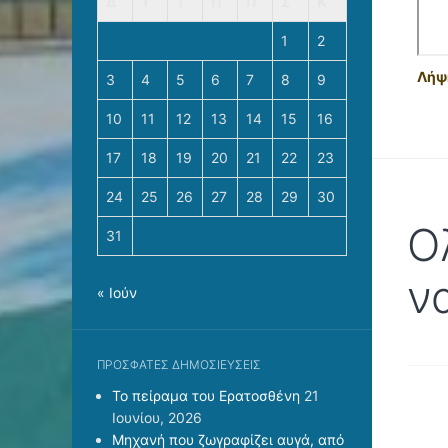
Δ
Τ
Τ
Π
Π
Σ
Κ
1
2
Λήψη
3
4
5
6
7
8
9
10
11
12
13
14
15
16
17
18
19
20
21
22
23
24
25
26
27
28
29
30
Ο
31
ν
« Ιούν
ΠΡΌΣΦΑΤΕΣ ΔΗΜΟΣΙΕΎΣΕΙΣ
Το πείραμα του Ερατοσθένη
21
Ιουνίου, 2026
Μηχανή που ζωγραφίζει αυγά, από