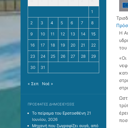
Δ
Τ
Τ
Π
Π
Σ
Κ
1
Τρισ
2
3
4
5
6
7
8
Πρόσ
Η A
9
10
11
12
13
14
15
υδρ
16
17
18
19
20
21
22
του
23
24
25
26
27
28
29
«Οι
νεφ
30
31
κατ
στρ
« Σεπ
Νοέ »
στρ
Ωστ
ΠΡΌΣΦΑΤΕΣ ΔΗΜΟΣΙΕΎΣΕΙΣ
τρύ
έρε
Το πείραμα του Ερατοσθένη
21
Ιουνίου, 2026
ποσ
Μηχανή που ζωγραφίζει αυγά, από