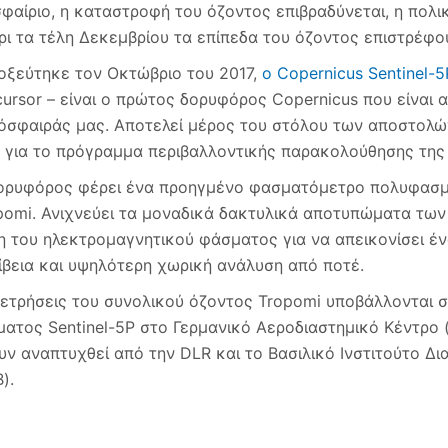
σφαίριο, η καταστροφή του όζοντος επιβραδύνεται, η πολικ
ρι τα τέλη Δεκεμβρίου τα επίπεδα του όζοντος επιστρέφο
οξεύτηκε τον Οκτώβριο του 2017,
ο Copernicus Sentinel-5
cursor – είναι ο πρώτος δορυφόρος Copernicus που είνα
όσφαιράς μας. Αποτελεί μέρος του στόλου των αποστολών
 για το πρόγραμμα περιβαλλοντικής παρακολούθησης της
ορυφόρος φέρει ένα προηγμένο φασματόμετρο πολυφασμα
pomi. Ανιχνεύει τα μοναδικά δακτυλικά αποτυπώματα των
η του ηλεκτρομαγνητικού φάσματος για να απεικονίσει έ
ίβεια και υψηλότερη χωρική ανάλυση από ποτέ.
μετρήσεις του συνολικού όζοντος Tropomi υποβάλλονται σ
ματος Sentinel-5P στο Γερμανικό Αεροδιαστημικό Κέντρο 
υν αναπτυχθεί από την DLR και το Βασιλικό Ινστιτούτο Δι
).