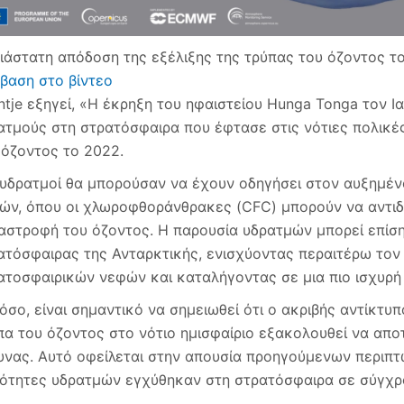
διάστατη απόδοση της εξέλιξης της τρύπας του όζοντος τ
βαση στο βίντεο
ntje εξηγεί, «Η έκρηξη του ηφαιστείου Hunga Tonga τον 
ατμούς στη στρατόσφαιρα που έφτασε στις νότιες πολικέ
 όζοντος το 2022.
 υδρατμοί θα μπορούσαν να έχουν οδηγήσει στον αυξημέ
ών, όπου οι χλωροφθοράνθρακες (CFC) μπορούν να αντιδ
αστροφή του όζοντος. Η παρουσία υδρατμών μπορεί επίση
ατόσφαιρας της Ανταρκτικής, ενισχύοντας περαιτέρω το
ατοσφαιρικών νεφών και καταλήγοντας σε μια πιο ισχυρή 
όσο, είναι σημαντικό να σημειωθεί ότι ο ακριβής αντίκτυ
πα του όζοντος στο νότιο ημισφαίριο εξακολουθεί να απο
υνας. Αυτό οφείλεται στην απουσία προηγούμενων περιπ
ότητες υδρατμών εγχύθηκαν στη στρατόσφαιρα σε σύγχρ