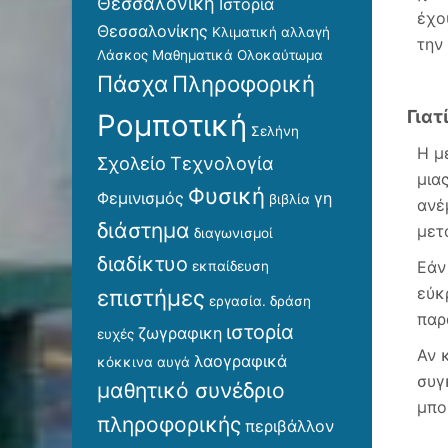
Θεσσαλονίκη
Ιστορία
έχο
Θεσσαλονίκης
Κλιματική αλλαγή
την
Λάσκος
Μαθηματικά
Ολοκαύτωμα
Πάσχα
Πληροφορική
Γιατ
Ρομποτική
Σελήνη
Η μ
Σχολείο
Τεχνολογία
μια
Φυσική
Φεμινισμός
γη
βιβλία
ανέ
διάστημα
μετ
διαγωνισμοί
διαδίκτυο
Εάν
εκπαίδευση
εύκ
επιστήμες
εργασία. δράση
παρ
ιστορία
ζωγραφικη
ευχές
Αν 
λαογραφικά
κόκκινα αυγά
συγ
μαθητικό συνέδριο
μπο
πληροφορικής
περιβάλλον