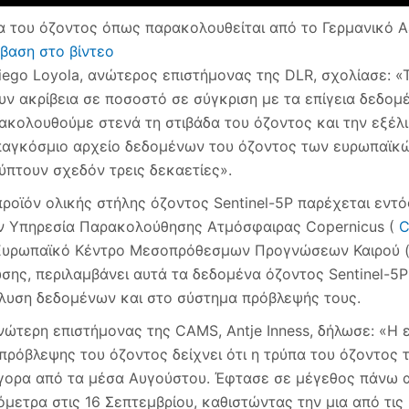
α του όζοντος όπως παρακολουθείται από το Γερμανικό Α
βαση στο βίντεο
iego Loyola, ανώτερος επιστήμονας της DLR, σχολίασε: «Τ
υν ακρίβεια σε ποσοστό σε σύγκριση με τα επίγεια δεδομέ
ακολουθούμε στενά τη στιβάδα του όζοντος και την εξέλι
παγκόσμιο αρχείο δεδομένων του όζοντος των ευρωπαϊκ
ύπτουν σχεδόν τρεις δεκαετίες».
προϊόν ολικής στήλης όζοντος Sentinel-5P παρέχεται εντ
ν Υπηρεσία Παρακολούθησης Ατμόσφαιρας Copernicus (
Ευρωπαϊκό Κέντρο Μεσοπρόθεσμων Προγνώσεων Καιρού 
σης, περιλαμβάνει αυτά τα δεδομένα όζοντος Sentinel-5
λυση δεδομένων και στο σύστημα πρόβλεψής τους.
νώτερη επιστήμονας της CAMS, Antje Inness, δήλωσε: «Η
 πρόβλεψης του όζοντος δείχνει ότι η τρύπα του όζοντος 
γορα από τα μέσα Αυγούστου. Έφτασε σε μέγεθος πάνω 
ιόμετρα στις 16 Σεπτεμβρίου, καθιστώντας την μια από τι