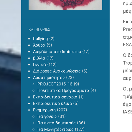
ημι
μέχ
Εκτ
Pre
KΑΤΗΓΟΡΊΕΣ
ατμ
bullying
(2)
ESA
Άρθρα
(5)
Ασφάλεια στο διαδίκτυο
(17)
Ο δ
βιβλία
(17)
Tro
Γενικά
(112)
μέρ
Διάφορες Ανακοινώσεις
(5)
Δραστηριότητες
(23)
ακρ
PROJECT2015-16
(9)
Οι 
Πολιτιστικά Προγράμματα
(4)
τμή
Εκπαιδευτικά σενάρια
(1)
Εκπαιδευτικό υλικό
(5)
έχο
Ενημέρωση
(207)
IASB
Για γονείς
(31)
Για εκπαιδευτικούς
(36)
Για Μαθητές/τριες
(127)