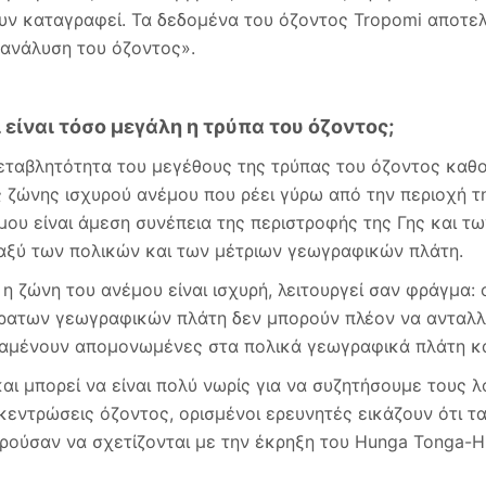
υν καταγραφεί. Τα δεδομένα του όζοντος Tropomi αποτε
 ανάλυση του όζοντος».
ί είναι τόσο μεγάλη η τρύπα του όζοντος;
εταβλητότητα του μεγέθους της τρύπας του όζοντος καθο
ς ζώνης ισχυρού ανέμου που ρέει γύρω από την περιοχή τ
μου είναι άμεση συνέπεια της περιστροφής της Γης και 
αξύ των πολικών και των μέτριων γεωγραφικών πλάτη.
 η ζώνη του ανέμου είναι ισχυρή, λειτουργεί σαν φράγμα:
ρατων γεωγραφικών πλάτη δεν μπορούν πλέον να ανταλλάσ
αμένουν απομονωμένες στα πολικά γεωγραφικά πλάτη και
και μπορεί να είναι πολύ νωρίς για να συζητήσουμε τους 
κεντρώσεις όζοντος, ορισμένοι ερευνητές εικάζουν ότι τ
ρούσαν να σχετίζονται με την έκρηξη του Hunga Tonga-Hu