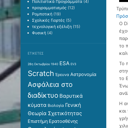
Πολιτιστικά Προγράμματα
(4)
προγραμματισμός
(12)
Τρύπ
Ρομποτική
(19)
Πρόσ
Σχολικές Γιορτές
(5)
Ο D
τεχνολογική εξέλιξη
(15)
έχο
Φυσική
(4)
παρ
το 
καλ
ΕΤΙΚΈΤΕΣ
ESA
Το 
28η Οκτωβρίου 1940
EV3
στη
Scratch
Αστρονομία
Έρευνα
το 
Ασφάλεια στο
Ένω
ανά
διαδίκτυο
Βαρυτικά
Η α
κύματα
Γενική
Βιολογία
και
Θεωρία Σχετικότητας
γρή
Επιστήμη
Ερατοσθένης
χιλ