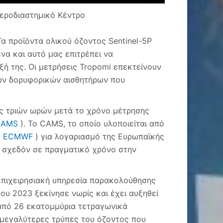
εροδιαστημικό Κέντρο
α προϊόντα ολικού όζοντος Sentinel-5P
να και αυτό μας επιτρέπει να
ξή της. Οι μετρήσεις Tropomi επεκτείνουν
ών δορυφορικών αισθητήρων που
ός τριών ωρών μετά το χρόνο μέτρησης
CAMS
). Το CAMS, το οποίο υλοποιείται από
(
ECMWF
) για λογαριασμό της Ευρωπαϊκής
P σχεδόν σε πραγματικό χρόνο στην
 επιχειρησιακή υπηρεσία παρακολούθησης
του 2023 ξεκίνησε νωρίς και έχει αυξηθεί
από 26 εκατομμύρια τετραγωνικά
ς μεγαλύτερες τρύπες του όζοντος που