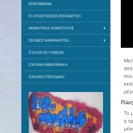
ΕΠΙΚΟΙΝΩΝΊΑ
ΕΞ ΑΠΟΣΤΆΣΕΩΣ ΕΚΠΑΊΔΕΥΣΗ
ΜΑΘΗΤΙΚΕΣ ΚΟΙΝΟΤΗΤΕΣ
ΣΕΛΊΔΕΣ ΜΑΘΗΜΆΤΩΝ…
ΣΎΛΛΟΓΟΣ ΓΟΝΈΩΝ
Μετ
ΣΧΟΛΙΚΉ ΒΙΒΛΙΟΘΉΚΗ
από
που
ΣΧΟΛΙΚΌ ΠΕΡΙΟΔΙΚΌ
εκα
μέγ
Πώς 
Το 
η τ
μέσ