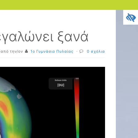
εγαλώνει ξανά
από την/ον
1ο Γυμνάσιο Πυλαίας
·
0 σχόλια