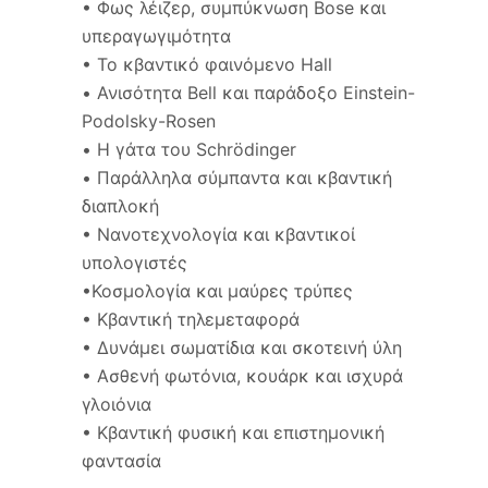
• Φως λέιζερ, συμπύκνωση Bose και
υπεραγωγιμότητα
• Το κβαντικό φαινόμενο Hall
• Ανισότητα Bell και παράδοξο Einstein-
Podolsky-Rosen
• Η γάτα του Schrödinger
• Παράλληλα σύμπαντα και κβαντική
διαπλοκή
• Νανοτεχνολογία και κβαντικοί
υπολογιστές
•Κοσμολογία και μαύρες τρύπες
• Κβαντική τηλεμεταφορά
• Δυνάμει σωματίδια και σκοτεινή ύλη
• Ασθενή φωτόνια, κουάρκ και ισχυρά
γλοιόνια
• Κβαντική φυσική και επιστημονική
φαντασία