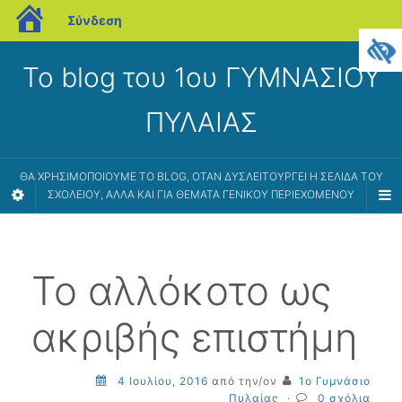
blogs.sch.gr
Σύνδεση
Το blog του 1ου ΓΥΜΝΑΣΙΟΥ
ΠΥΛΑΙΑΣ
ΘΑ ΧΡΗΣΙΜΟΠΟΙΟΎΜΕ ΤΟ BLOG, ΌΤΑΝ ΔΥΣΛΕΙΤΟΥΡΓΕΊ Η ΣΕΛΊΔΑ ΤΟΥ
ΣΧΟΛΕΊΟΥ, ΑΛΛΆ ΚΑΙ ΓΙΑ ΘΈΜΑΤΑ ΓΕΝΙΚΟΎ ΠΕΡΙΕΧΟΜΈΝΟΥ
Το αλλόκοτο ως
ακριβής επιστήμη
4 Ιουλίου, 2016
από την/ον
1ο Γυμνάσιο
Πυλαίας
·
0 σχόλια