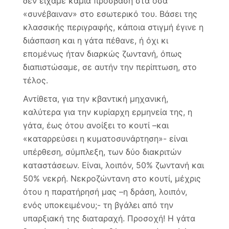
δεν είχαμε καμία πρόσβαση στα όσα
«συνέβαιναν» στο εσωτερικό του. Βάσει της
κλασσικής περιγραφής, κάποια στιγμή έγινε η
διάσπαση και η γάτα πέθανε, ή όχι κι
επομένως ήταν διαρκώς ζωντανή, όπως
διαπιστώσαμε, σε αυτήν την περίπτωση, στο
τέλος.
Αντίθετα, για την κβαντική μηχανική,
καλύτερα για την κυρίαρχη ερμηνεία της, η
γάτα, έως ότου ανοίξει το κουτί –και
«καταρρεύσει η κυματοσυνάρτηση»- είναι
υπέρθεση, σύμπλεξη, των δύο διακριτών
καταστάσεων. Είναι, λοιπόν, 50% ζωντανή και
50% νεκρή. Νεκροζώντανη στο κουτί, μέχρις
ότου η παρατήρησή μας –η δράση, λοιπόν,
ενός υποκειμένου;- τη βγάλει από την
υπαρξιακή της διαταραχή. Προσοχή! Η γάτα