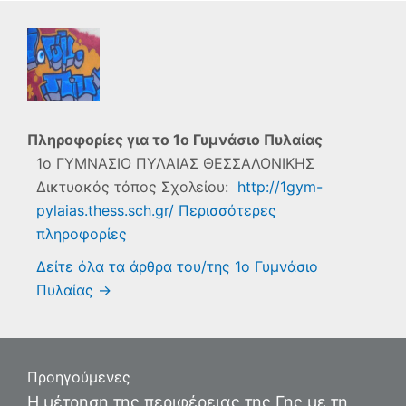
Πληροφορίες για το
1ο Γυμνάσιο Πυλαίας
1ο ΓΥΜΝΑΣΙΟ ΠΥΛΑΙΑΣ ΘΕΣΣΑΛΟΝΙΚΗΣ
Δικτυακός τόπος Σχολείου:
http://1gym-
pylaias.thess.sch.gr/
Περισσότερες
πληροφορίες
Δείτε όλα τα άρθρα του/της 1ο Γυμνάσιο
Πυλαίας
→
Πλοήγηση
Προηγούμενες
άρθρων
Προηγούμενο
Η μέτρηση της περιφέρειας της Γης με τη