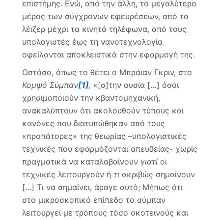
επιστήμης. Ενώ, από την άλλη, το μεγαλύτερο
μέρος των σύγχρονων εφευρέσεων, από τα
λέιζερ μέχρι τα κινητά τηλέφωνα, από τους
υπολογιστές έως τη νανοτεχνολογία
οφείλονται αποκλειστικά στην εφαρμογή της.
Ωστόσο, όπως το θέτει ο Μπράιαν Γκριν, στο
Κομψό Σύμπαν
[1]
,
«[σ]την ουσία […] όσοι
χρησιμοποιούν την κβαντομηχανική,
ανακαλύπτουν ότι ακολουθούν τύπους και
κανόνες που διατυπώθηκαν από τους
«προπάτορες» της θεωρίας –υπολογιστικές
τεχνικές που εφαρμόζονται απευθείας- χωρίς
πραγματικά να καταλαβαίνουν
γιατί
οι
τεχνικές λειτουργούν ή
τι
ακριβώς σημαίνουν
[…] Τι να σημαίνει, άραγε αυτό; Μήπως ότι
στο μικροσκοπικό επίπεδο το σύμπαν
λειτουργεί με τρόπους τόσο σκοτεινούς και