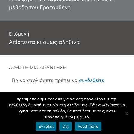
άρθρο:
μέθοδο του Ερατοσθένη
Επόμενη
Επόμενο
Απίστευτα κι όμως αληθινά
άρθρο:
ΑΦΉΣΤΕ ΜΙΑ ΑΠΆΝΤΗΣΗ
Για να σχολιάσετε πρέπει να
συνδεθείτε
.
Χρησιμοποιούμε cookies για να σας προσφέρουμε την
καλύτερη δυνατή εμπειρία στη σελίδα μας. Εάν συνεχίσετε να
Φιλοξενείται στο https://blogs.sch.gr
. Θέμα εμφάνισης Flat-sch.
χρησιμοποιείτε τη σελίδα, θα υποθέσουμε πως είστε
Βασισμένο στο
Flat
ικανοποιημένοι με αυτό.
Εντάξει
Όχι
Read more
Όροι χρήσης blogs.sch.gr
|
Δήλωση προσβασιμότητας