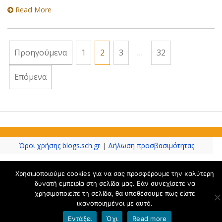
Read More
Πλοήγηση
Προηγούμενα
1
2
3
…
32
άρθρων
Επόμενα
Όροι χρήσης blogs.sch.gr
|
Δήλωση προσβασιμότητας
Χρησιμοποιούμε cookies για να σας προσφέρουμε την καλύτερη
δυνατή εμπειρία στη σελίδα μας. Εάν συνεχίσετε να
χρησιμοποιείτε τη σελίδα, θα υποθέσουμε πως είστε
ικανοποιημένοι με αυτό.
Εντάξει
Όχι
Read more